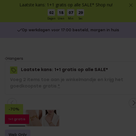
Laatste kans: 1+1 gratis op alle SALE* Shop nu!
02
18
07
29
Dagen
Uren
Min
Sec
Op werkdagen voor 17:00 besteld, morgen in huis
You
Hangers
are
Laatste kans: 1+1 gratis op alle SALE*
here:
Voeg 2 items toe aan je winkelmandje en krijg het
goedkoopste gratis.
*
-70%
1+1 gratis
Web Only