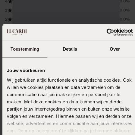
4
0.0%
3
0.0%
2
0.0%
1
0.0%
Verzameld onder de
Gebruiksvoorwaarden
van
Toestemming
Details
Over
Trusted shops
Filter
Jouw voorkeuren
Wij gebruiken altijd functionele en analytische cookies. Ook
26-01-2026 - Tj D.
willen we cookies plaatsen en data verzamelen om de
communicatie naar jou makkelijker en persoonlijker te
maken. Met deze cookies en data kunnen wij en derde
partijen jouw internetgedrag binnen en buiten onze website
volgen en verzamelen. Hiermee passen wij en derden onze
03-12-2024 - Silvia
website, advertenties en communicatie aan jouw interesses
aan. Door op ‘accepteren’ te klikken ga je hiermee akkoord.