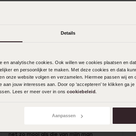
Details
nele en analytische cookies. Ook willen we cookies plaatsen en 
n
Filter
ijker en persoonlijker te maken. Met deze cookies en data kunn
iten onze website volgen en verzamelen. Hiermee passen wij en 
 aan jouw interesses aan. Door op ‘accepteren’ te klikken ga je
0%
assen. Lees er meer over in ons
cookiebeleid
.
06-05-2024 - Maikel J.
0%
%
Aanpassen
%
10-04-2024
%
net zo mooi als die van mijn man