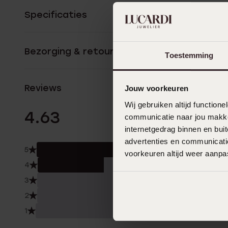
Specificaties
Bezorging & retourneren
Toestemming
Reviews
Jouw voorkeuren
Wij gebruiken altijd functio
8 Beoordelinge
4.63
communicatie naar jou makkel
internetgedrag binnen en bu
advertenties en communicatie
5
63.
voorkeuren altijd weer aanp
4
38.
3
0.0
2
0.0
1
0.0