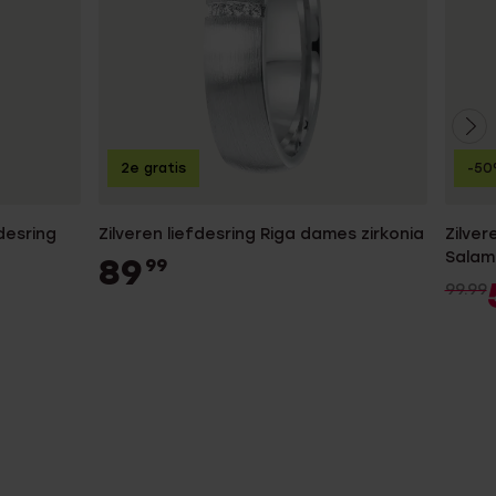
2e gratis
-5
desring
Zilveren liefdesring Riga dames zirkonia
Zilver
Salam
89
99
99.99