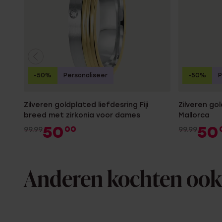
-50%
Personaliseer
-50%
P
Zilveren goldplated liefdesring Fiji
Zilveren go
breed met zirkonia voor dames
Mallorca
50
50
00
99.99
99.99
Anderen kochten ook