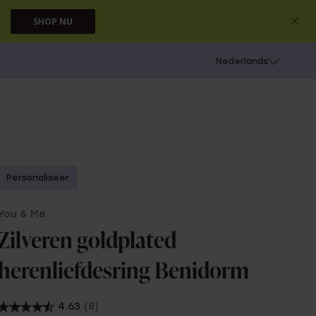
SHOP NU
 schieten
Nederlands
Personaliseer
You & Me
Zilveren goldplated
herenliefdesring Benidorm
4.63
(8)