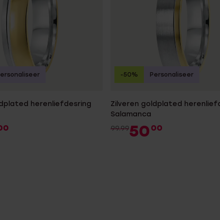
ersonaliseer
-50%
Personaliseer
ldplated herenliefdesring
Zilveren goldplated herenlief
Salamanca
50
00
00
99.99