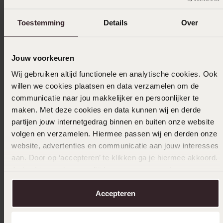
Toestemming
Details
Over
Jouw voorkeuren
Wij gebruiken altijd functionele en analytische cookies. Ook
willen we cookies plaatsen en data verzamelen om de
communicatie naar jou makkelijker en persoonlijker te
maken. Met deze cookies en data kunnen wij en derde
partijen jouw internetgedrag binnen en buiten onze website
volgen en verzamelen. Hiermee passen wij en derden onze
website, advertenties en communicatie aan jouw interesses
aan. Door op ‘accepteren’ te klikken ga je hiermee akkoord.
2e gratis
2e grat
Je kunt je voorkeuren altijd weer aanpassen. Lees er meer
over in ons
cookiebeleid
.
Zilveren goldplated liefdesring Cordoba met
Zilveren
Accepteren
zirkonia voor dames
119
99
139
99