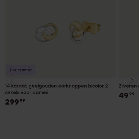
Duurzamer
14 karaat geelgouden oorknoppen bicolor 2
Zilveren
cirkels voor dames
49
99
299
99