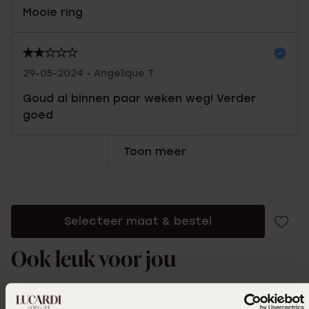
Mooie ring
29-05-2024 - Angelique T.
Goud al binnen paar weken weg! Verder
goed
Toon meer
Selecteer maat & bestel
Ook leuk voor jou