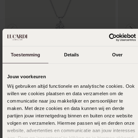
-50%
Toestemming
Details
Over
Zilveren ketting & hanger met zirkonia voor
Stainles
dames
klaver
Jouw voorkeuren
44
10
99
19.99
Wij gebruiken altijd functionele en analytische cookies. Ook
willen we cookies plaatsen en data verzamelen om de
communicatie naar jou makkelijker en persoonlijker te
maken. Met deze cookies en data kunnen wij en derde
Anderen kochten ook
partijen jouw internetgedrag binnen en buiten onze website
volgen en verzamelen. Hiermee passen wij en derden onze
website, advertenties en communicatie aan jouw interesses
aan. Door op ‘accepteren’ te klikken ga je hiermee akkoord.