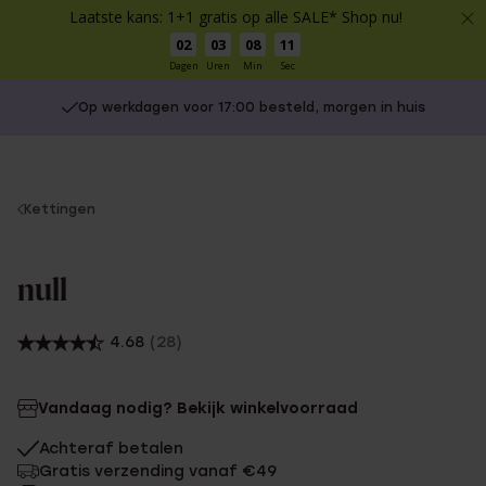
Laatste kans: 1+1 gratis op alle SALE* Shop nu!
02
03
08
11
Dagen
Uren
Min
Sec
Op werkdagen voor 17:00 besteld, morgen in huis
You
Kettingen
are
here:
null
4.68
(28)
Vandaag nodig? Bekijk winkelvoorraad
Achteraf betalen
Gratis verzending vanaf €49