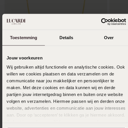
Toestemming
Details
Over
Jouw voorkeuren
Wij gebruiken altijd functionele en analytische cookies. Ook
willen we cookies plaatsen en data verzamelen om de
Duurzamer
Duurza
communicatie naar jou makkelijker en persoonlijker te
maken. Met deze cookies en data kunnen wij en derde
Gerecycled goldplated ketting met
Zilveren
partijen jouw internetgedrag binnen en buiten onze website
venetiaanse schakel
39
volgen en verzamelen. Hiermee passen wij en derden onze
99
34
99
website, advertenties en communicatie aan jouw interesses
aan. Door op ‘accepteren’ te klikken ga je hiermee akkoord.
Je kunt je voorkeuren altijd weer aanpassen. Lees er meer