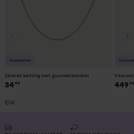
Duurzamer
Duurza
Zilveren ketting met gourmetschakel
9 karaa
34
449
99
9