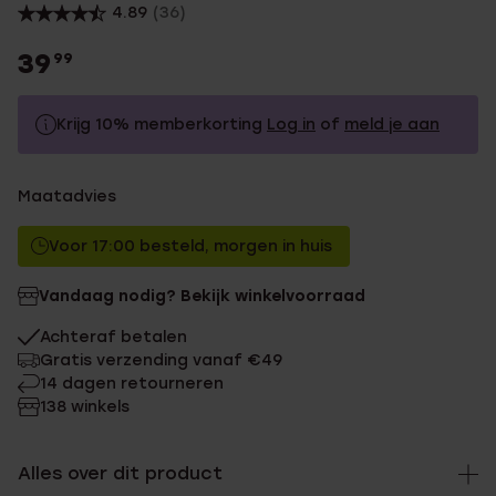
4.89
(36)
39
99
Krijg 10% memberkorting
Log in
of
meld je aan
39.99
Zonder memberkorting
Maatadvies
35.99
Met memberkorting
Voor 17:00 besteld, morgen in huis
Vandaag nodig? Bekijk winkelvoorraad
Achteraf betalen
Gratis verzending vanaf €49
14 dagen retourneren
138 winkels
Alles over dit product