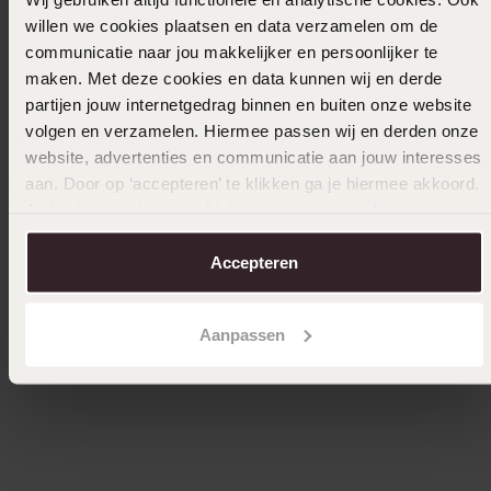
willen we cookies plaatsen en data verzamelen om de
communicatie naar jou makkelijker en persoonlijker te
maken. Met deze cookies en data kunnen wij en derde
partijen jouw internetgedrag binnen en buiten onze website
volgen en verzamelen. Hiermee passen wij en derden onze
website, advertenties en communicatie aan jouw interesses
aan. Door op ‘accepteren’ te klikken ga je hiermee akkoord.
Je kunt je voorkeuren altijd weer aanpassen. Lees er meer
over in ons
cookiebeleid
.
Accepteren
Bestseller
-43%
Bestsel
Zilveren ketting met hanger kruis
Zilveren
Aanpassen
19
49
99
99
34.99