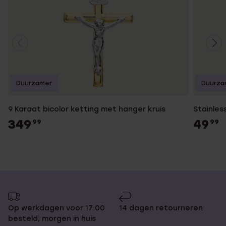
Duurzamer
Duurza
9 Karaat bicolor ketting met hanger kruis
Stainles
349
49
99
99
Op werkdagen voor 17:00
14 dagen retourneren
besteld, morgen in huis