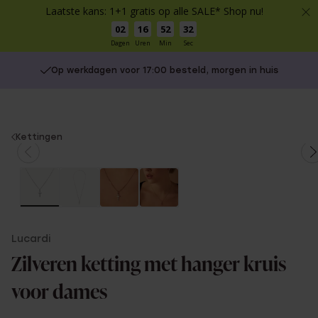
Laatste kans: 1+1 gratis op alle SALE* Shop nu!
02
16
52
32
Dagen
Uren
Min
Sec
Op werkdagen voor 17:00 besteld, morgen in huis
You
Kettingen
are
here:
Lucardi
Zilveren ketting met hanger kruis
voor dames