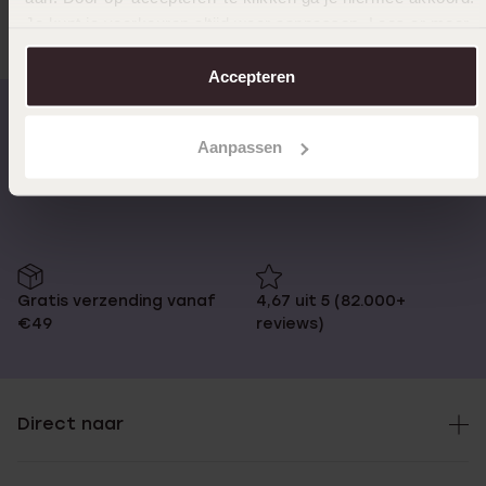
Je kunt je voorkeuren altijd weer aanpassen. Lees er meer
over in ons
cookiebeleid
.
Accepteren
Aanpassen
Op werkdagen voor 17:00
14 dagen retourneren
besteld, morgen in huis
Gratis verzending vanaf
4,67 uit 5 (82.000+
€49
reviews)
Direct naar