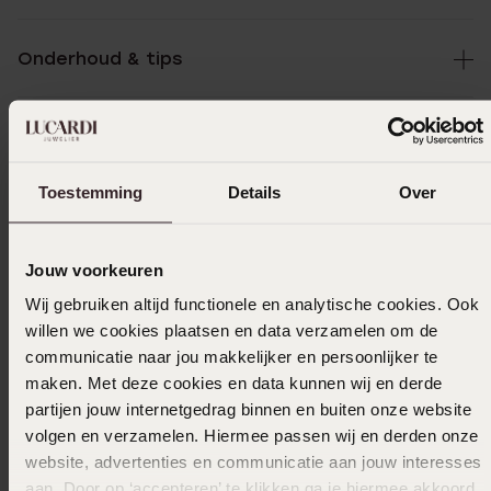
Onderhoud & tips
Specificaties
Toestemming
Details
Over
Bezorging & retourneren
Jouw voorkeuren
Wij gebruiken altijd functionele en analytische cookies. Ook
Selecteer maat & bestel
willen we cookies plaatsen en data verzamelen om de
communicatie naar jou makkelijker en persoonlijker te
Ook leuk voor jou
maken. Met deze cookies en data kunnen wij en derde
partijen jouw internetgedrag binnen en buiten onze website
volgen en verzamelen. Hiermee passen wij en derden onze
website, advertenties en communicatie aan jouw interesses
Anderen kochten ook
aan. Door op ‘accepteren’ te klikken ga je hiermee akkoord.