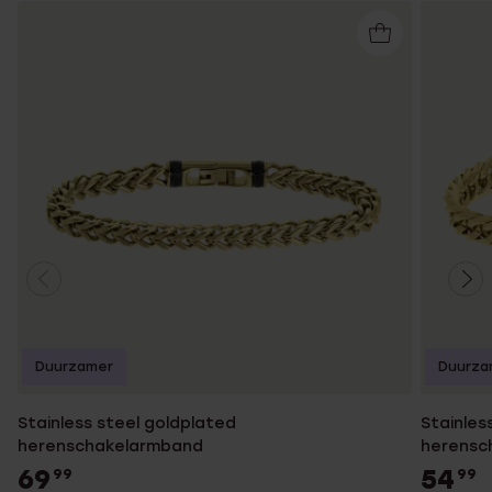
Duurzamer
Duurza
Stainless steel goldplated
Stainles
herenschakelarmband
herensc
69
54
99
99