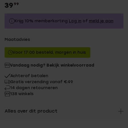
39
99
Krijg 10% memberkorting
Log in
of
meld je aan
39.99
Zonder memberkorting
Maatadvies
35.99
Met memberkorting
Voor 17:00 besteld, morgen in huis
Vandaag nodig? Bekijk winkelvoorraad
Achteraf betalen
Gratis verzending vanaf €49
14 dagen retourneren
138 winkels
Alles over dit product