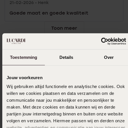
21-02-2026 - Henk
Goede maat en goede kwaliteit
Toon meer
Selecteer maat & bestel
Toestemming
Details
Over
Ook leuk voor jou
Jouw voorkeuren
Wij gebruiken altijd functionele en analytische cookies. Ook
willen we cookies plaatsen en data verzamelen om de
communicatie naar jou makkelijker en persoonlijker te
maken. Met deze cookies en data kunnen wij en derde
partijen jouw internetgedrag binnen en buiten onze website
volgen en verzamelen. Hiermee passen wij en derden onze
website, advertenties en communicatie aan jouw interesses