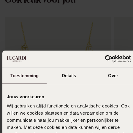
Ook leuk voor jou
Toestemming
Details
Over
Jouw voorkeuren
Wij gebruiken altijd functionele en analytische cookies. Ook
willen we cookies plaatsen en data verzamelen om de
communicatie naar jou makkelijker en persoonlijker te
maken. Met deze cookies en data kunnen wij en derde
Zilveren goldplated naamketting voor dames
Zilveren