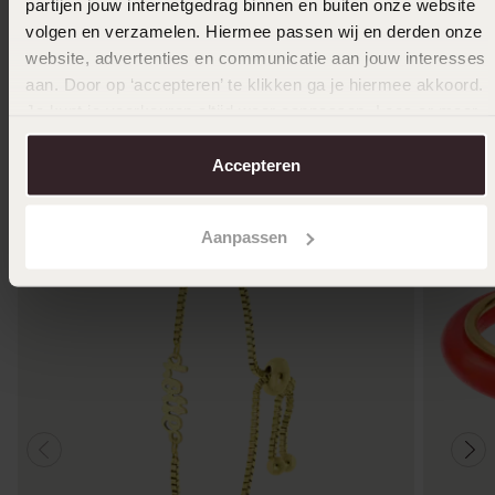
partijen jouw internetgedrag binnen en buiten onze website
69
59
99
99
volgen en verzamelen. Hiermee passen wij en derden onze
website, advertenties en communicatie aan jouw interesses
aan. Door op ‘accepteren’ te klikken ga je hiermee akkoord.
Je kunt je voorkeuren altijd weer aanpassen. Lees er meer
Anderen kochten ook
over in ons
cookiebeleid
.
Accepteren
Aanpassen