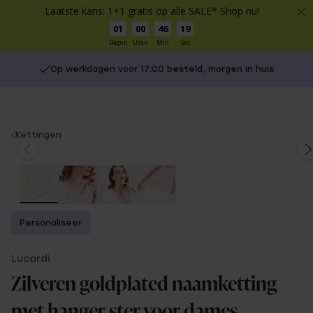
Laatste kans: 1+1 gratis op alle SALE* Shop nu!
01
00
46
19
Dagen
Uren
Min
Sec
Op werkdagen voor 17:00 besteld, morgen in huis
You
Kettingen
are
here:
Personaliseer
Lucardi
Zilveren goldplated naamketting
met hanger ster voor dames