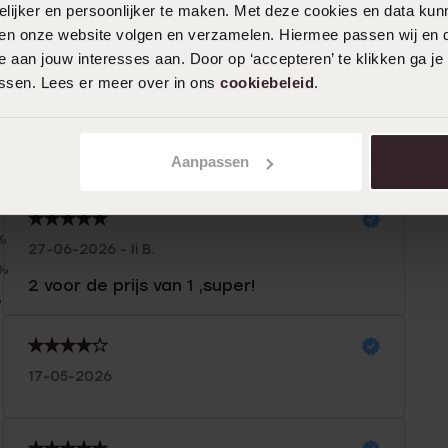
ijker en persoonlijker te maken. Met deze cookies en data kunn
iten onze website volgen en verzamelen. Hiermee passen wij en 
 aan jouw interesses aan. Door op ‘accepteren’ te klikken ga je
assen. Lees er meer over in ons
cookiebeleid
.
Aanpassen
n
Filter
%
27-06-2026 - Ii B.
0%
2 voor de prijs van 1 ,super!
%
%
%
17-05-2026