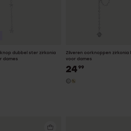
rknop dubbel ster zirkonia
Zilveren oorknoppen zirkonia 
or dames
voor dames
24
99