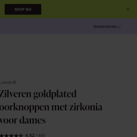
SHOP NU
 schieten
Nederlands
Lucardi
Zilveren goldplated
oorknoppen met zirkonia
voor dames
4.52
(48)