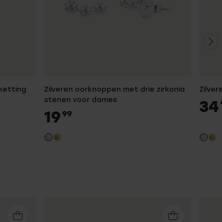
ketting
Zilveren oorknoppen met drie zirkonia
Zilver
stenen voor dames
34
19
99