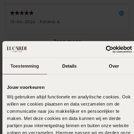
13-06-2026 - Fatima A.
Toon meer
Toestemming
Details
Over
In winkelmand
Ook leuk voor jou
Jouw voorkeuren
Wij gebruiken altijd functionele en analytische cookies. Ook
willen we cookies plaatsen en data verzamelen om de
communicatie naar jou makkelijker en persoonlijker te
maken. Met deze cookies en data kunnen wij en derde
partijen jouw internetgedrag binnen en buiten onze website
volgen en verzamelen. Hiermee passen wij en derden onze