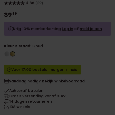
4.86
(29)
39
99
Krijg 10% memberkorting
Log in
of
meld je aan
39.99
Zonder memberkorting
Kleur sieraad:
Goud
35.99
Met memberkorting
Voor 17:00 besteld, morgen in huis
Vandaag nodig? Bekijk winkelvoorraad
Achteraf betalen
Gratis verzending vanaf €49
14 dagen retourneren
138 winkels