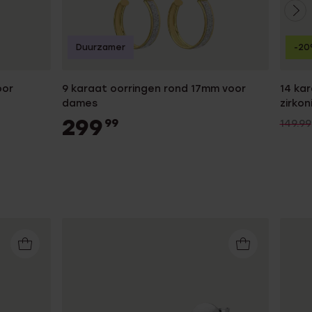
Duurzamer
-2
oor
9 karaat oorringen rond 17mm voor
14 ka
dames
zirkon
299
99
149.99