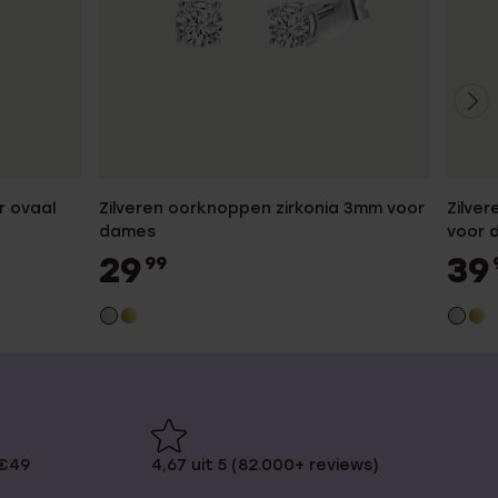
r ovaal
Zilveren oorknoppen zirkonia 3mm voor
Zilve
dames
voor 
29
39
99
 €49
4,67 uit 5 (82.000+ reviews)