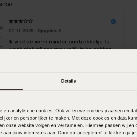
n
Filter
0%
07-11-2025 - Djagdies R.
%
Ik vind de vorm minder aantrekkelijk. Ik
0%
weet niet of het makkelijk in te zetten
%
is en of ze lekker zitten
%
Details
19-10-2025 - Karlijn N.
nele en analytische cookies. Ook willen we cookies plaatsen en 
14-10-2025
ijker en persoonlijker te maken. Met deze cookies en data kunn
iten onze website volgen en verzamelen. Hiermee passen wij en 
Zeer goed geholpen op mijn verjaardag
 aan jouw interesses aan. Door op ‘accepteren’ te klikken ga je
was het zelfs,mocht mooie oorbellen