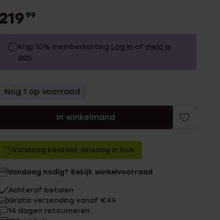
219
99
Krijg 10% memberkorting
Log in
of
meld je
aan
219.99
Zonder memberkorting
Nog 1 op voorraad
197.99
Met memberkorting
In winkelmand
Vandaag besteld, dinsdag in huis
Vandaag nodig? Bekijk winkelvoorraad
Achteraf betalen
Gratis verzending vanaf €49
14 dagen retourneren