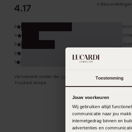
6 Beoordelinge
4.17
5
50.
4
17.0
3
33.
2
0.0
1
0.0
Verzameld onder de
Gebruiksvoorwaarden
van
Toestemming
Trusted shops
Jouw voorkeuren
Wij gebruiken altijd functio
communicatie naar jou makkel
internetgedrag binnen en bu
advertenties en communicatie