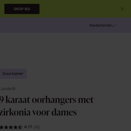
SHOP NU
 schieten
Nederlands
Duurzamer
Lucardi
9 karaat oorhangers met
zirkonia voor dames
4.17
(6)