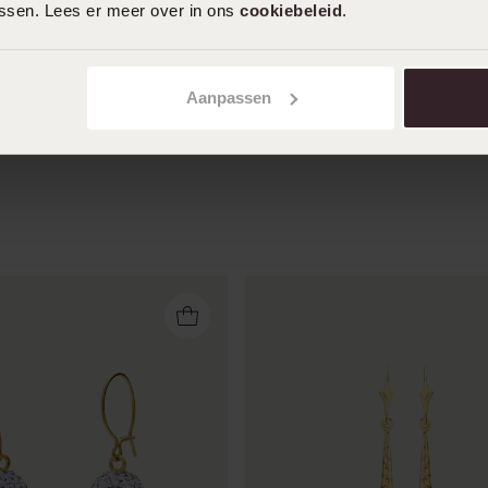
assen. Lees er meer over in ons
cookiebeleid
.
uitzoeken van mijn moeder, heel blij mee!
Toon meer
Aanpassen