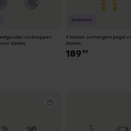
r
Duurzamer
geelgouden oorknoppen
9 karaat oorhangers pegel v
 voor dames
dames
189
99