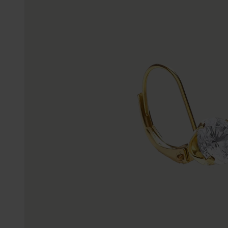
Enkelbandjes
Trouwringen
Accessoires
Piercings