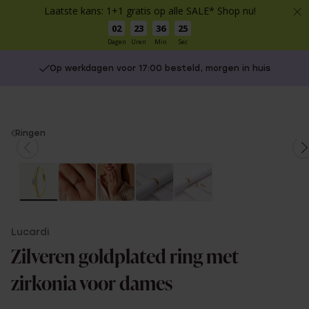
Laatste kans: 1+1 gratis op alle SALE* Shop nu!
02
23
36
25
Dagen
Uren
Min
Sec
Op werkdagen voor 17:00 besteld, morgen in huis
You
Ringen
are
here:
Lucardi
Zilveren goldplated ring met
zirkonia voor dames