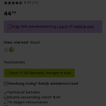
4.71
(14)
44
99
Krijg 10% memberkorting
Log in
of
meld je aan
44.99
Zonder memberkorting
Kleur sieraad:
Goud
40.49
Met memberkorting
Maatadvies
Voor 17:00 besteld, morgen in huis
Vandaag nodig? Bekijk winkelvoorraad
Achteraf betalen
Gratis verzending vanaf €49
14 dagen retourneren