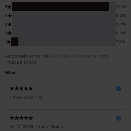
5
93.0%
4
0.0%
3
0.0%
2
0.0%
1
7.0%
Verzameld onder de
Gebruiksvoorwaarden
van
Trusted shops
Filter
08-12-2025 - Bj
15-10-2025 - Anne-Riek v.