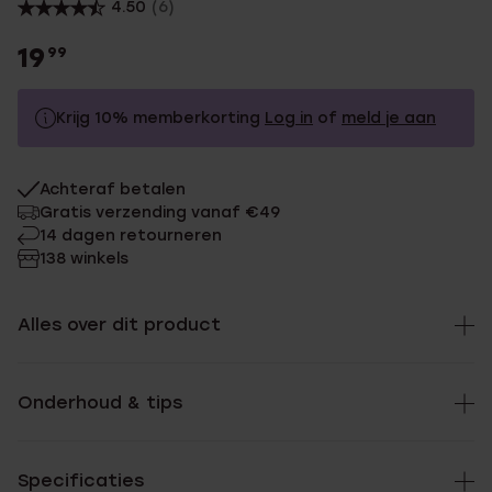
4.50
(6)
19
99
Krijg 10% memberkorting
Log in
of
meld je aan
19.99
Zonder memberkorting
Achteraf betalen
17.99
Met memberkorting
Gratis verzending vanaf €49
14 dagen retourneren
138 winkels
Alles over dit product
Onderhoud & tips
Specificaties