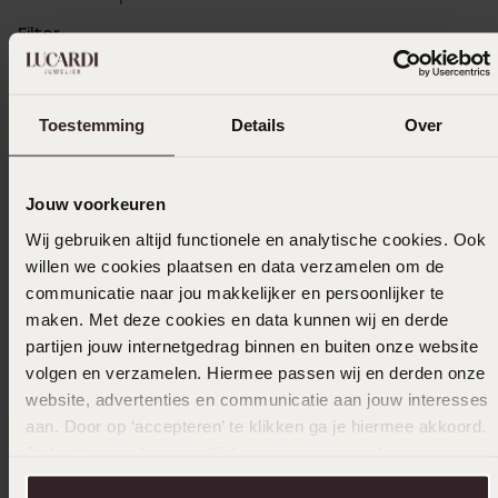
Filter
Toestemming
Details
Over
21-02-2025 - Leonor B.
Heel mooi
Jouw voorkeuren
Wij gebruiken altijd functionele en analytische cookies. Ook
willen we cookies plaatsen en data verzamelen om de
27-11-2024 - J P.
communicatie naar jou makkelijker en persoonlijker te
Mooi kruisje, om altijd te dragen.
maken. Met deze cookies en data kunnen wij en derde
partijen jouw internetgedrag binnen en buiten onze website
volgen en verzamelen. Hiermee passen wij en derden onze
website, advertenties en communicatie aan jouw interesses
10-06-2024 - Roxanne B.
aan. Door op ‘accepteren’ te klikken ga je hiermee akkoord.
Super mooi kruishangertje subtiel
Je kunt je voorkeuren altijd weer aanpassen. Lees er meer
afgewerkt met steentjes. Heel blij mee!
over in ons
cookiebeleid
.