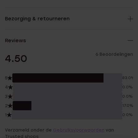
Bezorging & retourneren
Reviews
6 Beoordelingen
4.50
5
83.0%
4
0.0%
3
0.0%
2
17.0%
1
0.0%
Verzameld onder de
Gebruiksvoorwaarden
van
Trusted shops