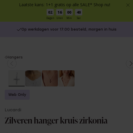
Laatste kans: 1+1 gratis op alle SALE* Shop nu!
02
16
00
40
Dagen
Uren
Min
Sec
Op werkdagen voor 17:00 besteld, morgen in huis
You
Hangers
are
here:
Web Only
Lucardi
Zilveren hanger kruis zirkonia