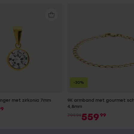
-30%
anger met zirkonia 7mm
9K armband met gourmet sch
4,8mm
99
559
99
799.99