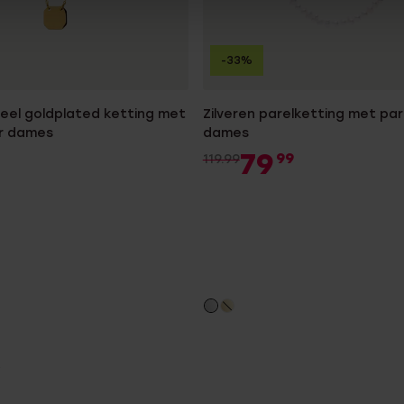
-33%
teel goldplated ketting met
Zilveren parelketting met par
r dames
dames
79
99
119.99