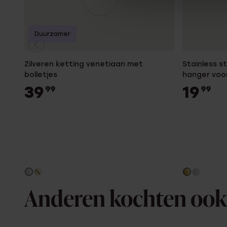
Duurzamer
Zilveren ketting venetiaan met
Stainless s
bolletjes
hanger voo
39
19
99
99
Anderen kochten ook