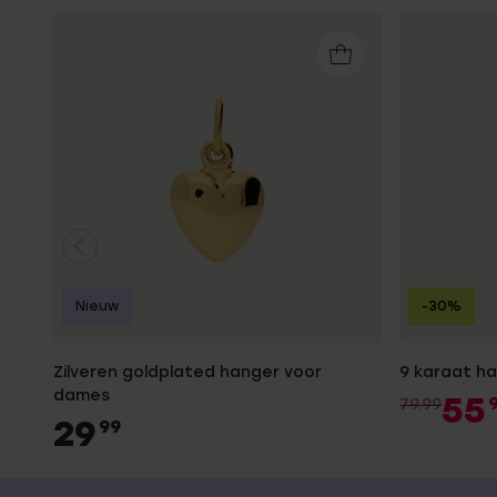
Nieuw
-30%
Zilveren goldplated hanger voor
9 karaat h
dames
55
79.99
29
99