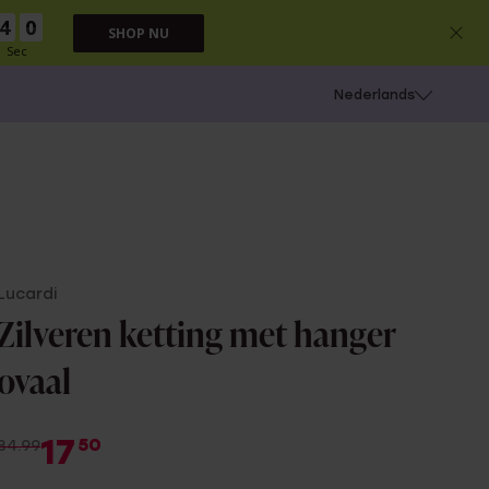
3
9
SHOP NU
Sec
 schieten
Nederlands
Lucardi
Zilveren ketting met hanger
ovaal
17
50
34.99