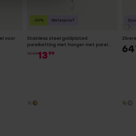
-30%
Waterproof
Duu
el voor
Stainless steel goldplated
Zilver
parelketting met hanger met parel
64
voor dames
13
99
19.99