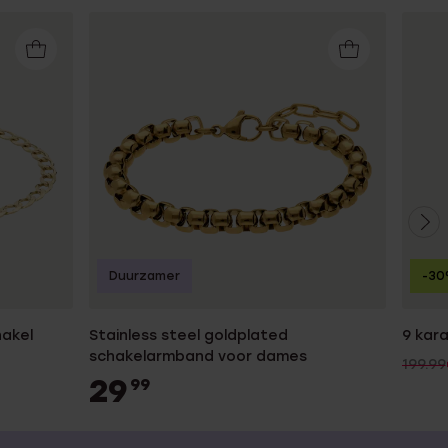
Duurzamer
-3
akel
Stainless steel goldplated
9 kar
schakelarmband voor dames
199.99
29
99