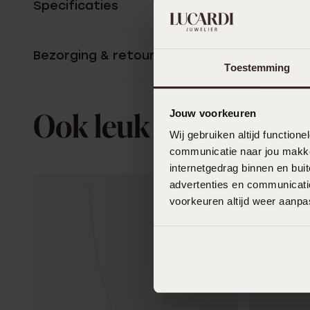
Specificaties
Bezorging & retourneren
Toestemming
Jouw voorkeuren
Ook leuk voor jou
Wij gebruiken altijd functio
communicatie naar jou makkel
internetgedrag binnen en bu
advertenties en communicatie
voorkeuren altijd weer aanp