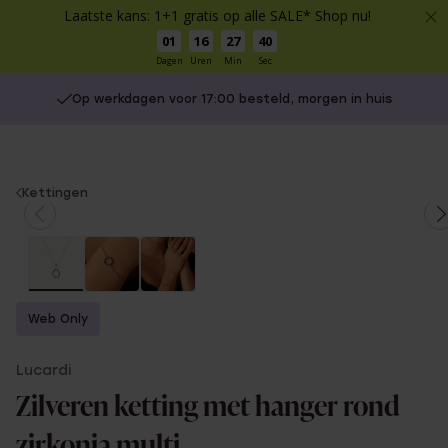
Laatste kans: 1+1 gratis op alle SALE* Shop nu!
01
16
27
40
Dagen
Uren
Min
Sec
Op werkdagen voor 17:00 besteld, morgen in huis
You
Kettingen
are
here:
Web Only
Lucardi
Zilveren ketting met hanger rond
zirkonia multi