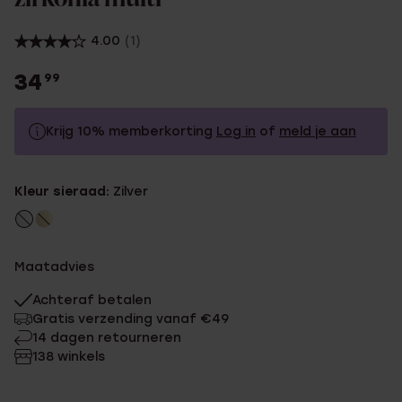
4.00
(1)
34
99
Krijg 10% memberkorting
Log in
of
meld je aan
34.99
Zonder memberkorting
Kleur sieraad:
Zilver
31.49
Met memberkorting
Maatadvies
Achteraf betalen
Gratis verzending vanaf €49
14 dagen retourneren
138 winkels