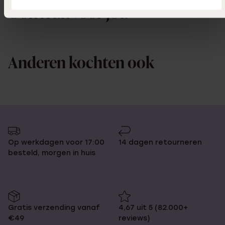
Ook leuk voor jou
Anderen kochten ook
Op werkdagen voor 17:00
14 dagen retourneren
besteld, morgen in huis
Gratis verzending vanaf
4,67 uit 5 (82.000+
€49
reviews)