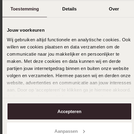
3
0.0%
Toestemming
Details
Over
2
0.0%
1
0.0%
Jouw voorkeuren
Wij gebruiken altijd functionele en analytische cookies. Ook
Verzameld onder de
Gebruiksvoorwaarden
van
willen we cookies plaatsen en data verzamelen om de
Trusted shops
communicatie naar jou makkelijker en persoonlijker te
Filter
maken. Met deze cookies en data kunnen wij en derde
partijen jouw internetgedrag binnen en buiten onze website
volgen en verzamelen. Hiermee passen wij en derden onze
website, advertenties en communicatie aan jouw interesses
15-05-2024 - Winnie F.
aan. Door op ‘accepteren’ te klikken ga je hiermee akkoord.
kwaliteit is goed.
Je kunt je voorkeuren altijd weer aanpassen. Lees er meer
over in ons
cookiebeleid
.
Accepteren
Selecteer maat & bestel
Aanpassen