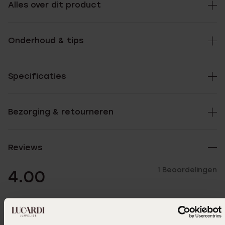
Alles over dit product
Onderhoud & tips
Specificaties
Bezorging & retourneren
Reviews
1 Beoordelingen
4.00
5
0.0%
4
100.0%