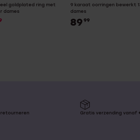
teel goldplated ring met
9 karaat oorringen bewerkt 
or dames
dames
89
9
99
 retourneren
Gratis verzending vanaf