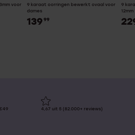
13mm voor
9 karaat oorringen bewerkt ovaal voor
9 kar
dames
12mm 
139
22
99
 €49
4,67 uit 5 (82.000+ reviews)