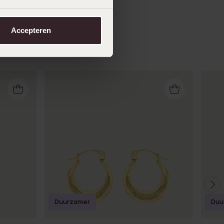
Accepteren
Duurzamer
Duu