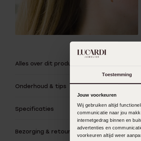
Alles over dit product
Toestemming
Onderhoud & tips
Jouw voorkeuren
Wij gebruiken altijd functio
Specificaties
communicatie naar jou makkel
internetgedrag binnen en bu
advertenties en communicatie
Bezorging & retourneren
voorkeuren altijd weer aanp