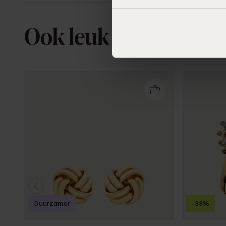
Ook leuk voor jou
Duurzamer
-33%