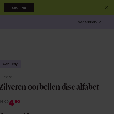
SHOP NU
 schieten
Nederlands
Web Only
Lucardi
Zilveren oorbellen disc alfabet
4
50
14.99