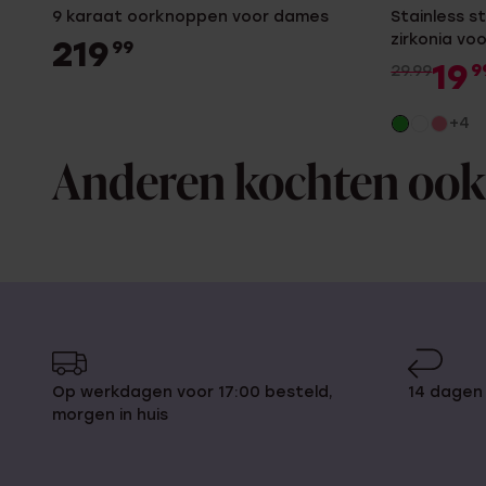
9 karaat oorknoppen voor dames
Stainless s
zirkonia vo
219
99
19
9
29.99
+4
Anderen kochten ook
Op werkdagen voor 17:00 besteld,
14 dagen
morgen in huis