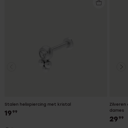
Stalen helixpiercing met kristal
Zilveren
dames
19
99
29
99