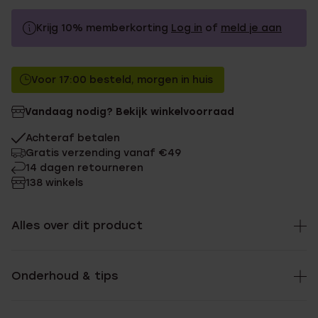
Krijg 10% memberkorting
Log in
of
meld je aan
44.99
Zonder memberkorting
Voor 17:00 besteld, morgen in huis
40.49
Met memberkorting
Vandaag nodig? Bekijk winkelvoorraad
Achteraf betalen
Gratis verzending vanaf €49
14 dagen retourneren
138 winkels
Alles over dit product
Onderhoud & tips