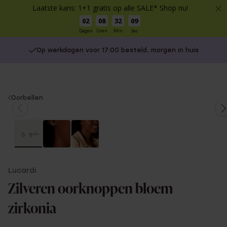
Laatste kans: 1+1 gratis op alle SALE* Shop nu!
02
08
32
09
Dagen
Uren
Min
Sec
Op werkdagen voor 17:00 besteld, morgen in huis
You
Oorbellen
are
here:
Lucardi
Zilveren oorknoppen bloem
zirkonia