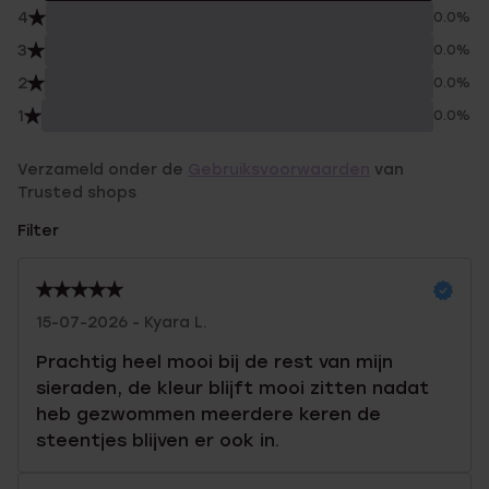
4
0.0%
3
0.0%
2
0.0%
1
0.0%
Verzameld onder de
Gebruiksvoorwaarden
van
Trusted shops
Filter
15-07-2026 - Kyara L.
Prachtig heel mooi bij de rest van mijn
sieraden, de kleur blijft mooi zitten nadat
heb gezwommen meerdere keren de
steentjes blijven er ook in.