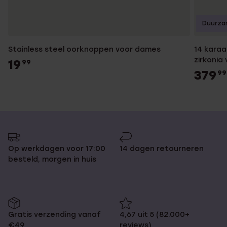
Duurza
Stainless steel oorknoppen voor dames
14 kara
zirkonia
19
99
379
99
Op werkdagen voor 17:00
14 dagen retourneren
besteld, morgen in huis
Gratis verzending vanaf
4,67 uit 5 (82.000+
€49
reviews)