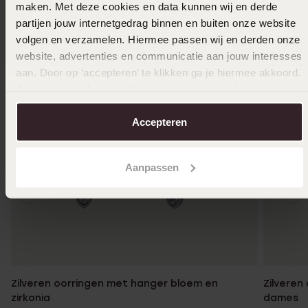
maken. Met deze cookies en data kunnen wij en derde
partijen jouw internetgedrag binnen en buiten onze website
volgen en verzamelen. Hiermee passen wij en derden onze
website, advertenties en communicatie aan jouw interesses
aan. Door op ‘accepteren’ te klikken ga je hiermee akkoord.
Je kunt je voorkeuren altijd weer aanpassen. Lees er meer
over in ons
cookiebeleid
.
Accepteren
Aanpassen
Zilveren oorringen met hanger bloem en
Zilveren
zirkonia
dames