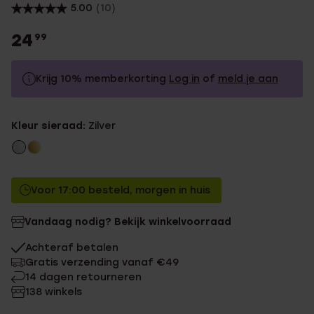
5.00
(10)
24
99
Krijg 10% memberkorting
Log in
of
meld je aan
24.99
Zonder memberkorting
Kleur sieraad:
Zilver
22.49
Met memberkorting
Voor 17:00 besteld, morgen in huis
Vandaag nodig? Bekijk winkelvoorraad
Achteraf betalen
Gratis verzending vanaf €49
14 dagen retourneren
138 winkels