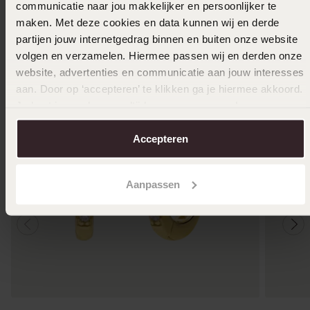
Ook leuk voor jou
communicatie naar jou makkelijker en persoonlijker te
maken. Met deze cookies en data kunnen wij en derde
partijen jouw internetgedrag binnen en buiten onze website
volgen en verzamelen. Hiermee passen wij en derden onze
website, advertenties en communicatie aan jouw interesses
aan. Door op ‘accepteren’ te klikken ga je hiermee akkoord.
Je kunt je voorkeuren altijd weer aanpassen. Lees er meer
over in ons
cookiebeleid
.
Accepteren
Aanpassen