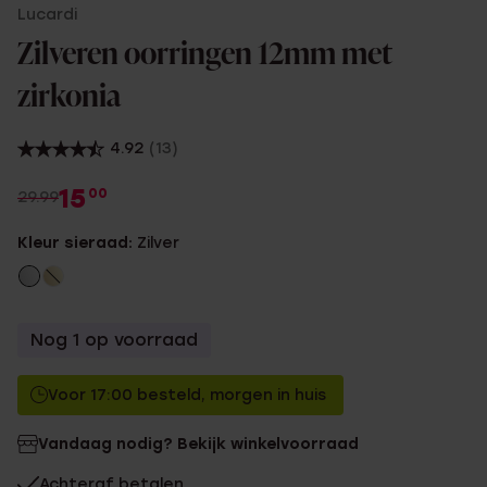
Lucardi
Zilveren oorringen 12mm met
zirkonia
4.92
(13)
15
00
29.99
Kleur sieraad:
Zilver
Nog 1 op voorraad
Voor 17:00 besteld, morgen in huis
Vandaag nodig? Bekijk winkelvoorraad
Achteraf betalen