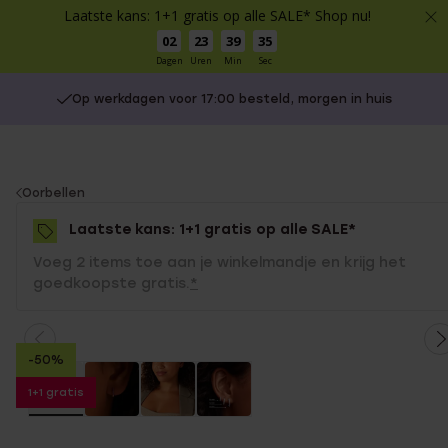
Laatste kans: 1+1 gratis op alle SALE* Shop nu!
02
23
39
34
Dagen
Uren
Min
Sec
Op werkdagen voor 17:00 besteld, morgen in huis
You
Oorbellen
are
Laatste kans: 1+1 gratis op alle SALE*
here:
Voeg 2 items toe aan je winkelmandje en krijg het
goedkoopste gratis.
*
-50%
1+1 gratis