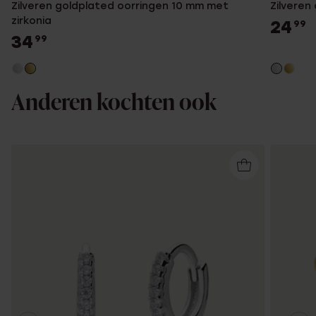
Zilveren goldplated oorringen 10 mm met
Zilveren
zirkonia
24
99
34
99
Anderen kochten ook