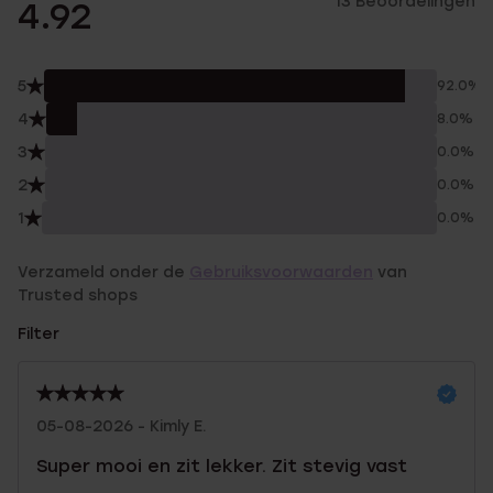
13 Beoordelingen
4.92
5
92.0%
4
8.0%
3
0.0%
2
0.0%
1
0.0%
Verzameld onder de
Gebruiksvoorwaarden
van
Trusted shops
Filter
05-08-2026 - Kimly E.
Super mooi en zit lekker. Zit stevig vast