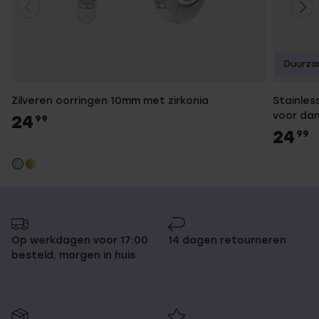
Duurza
Zilveren oorringen 10mm met zirkonia
Stainles
voor da
24
99
24
99
Op werkdagen voor 17:00
14 dagen retourneren
besteld, morgen in huis