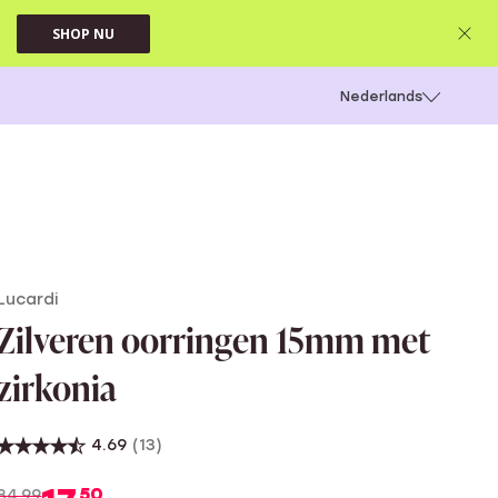
SHOP NU
 schieten
Nederlands
Lucardi
Zilveren oorringen 15mm met
zirkonia
4.69
(13)
50
34.99