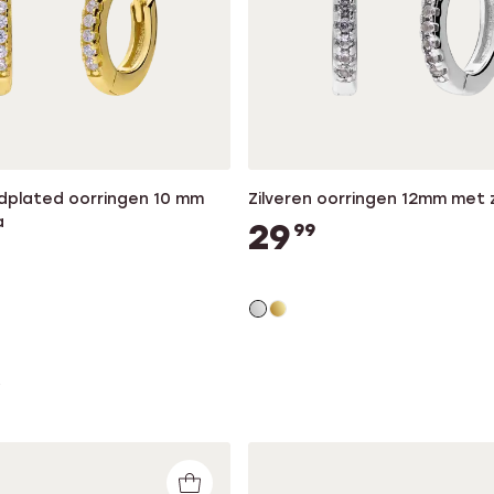
ldplated oorringen 10 mm
Zilveren oorringen 12mm met z
a
29
99