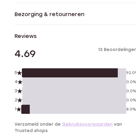
Bezorging & retourneren
Reviews
13 Beoordelinge
4.69
5
92.
4
0.0
3
0.0
2
0.0
1
8.0
Verzameld onder de
Gebruiksvoorwaarden
van
Trusted shops