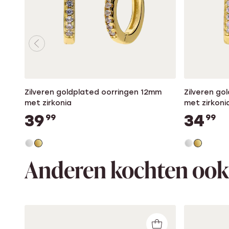
Zilveren goldplated oorringen 12mm
Zilveren go
met zirkonia
met zirkoni
39
34
99
99
Anderen kochten ook