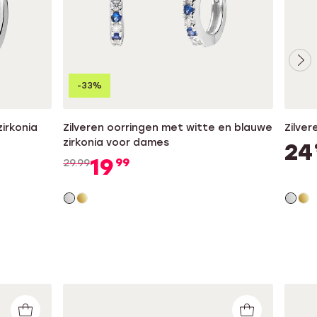
-33%
irkonia
Zilveren oorringen met witte en blauwe
Zilver
zirkonia voor dames
24
19
99
29.99