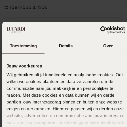
Onderhoud & tips
Specificaties
Toestemming
Details
Over
Bezorging & retourneren
Jouw voorkeuren
Selecteer maat & bestel
Wij gebruiken altijd functionele en analytische cookies. Ook
willen we cookies plaatsen en data verzamelen om de
Ook leuk voor jou
communicatie naar jou makkelijker en persoonlijker te
maken. Met deze cookies en data kunnen wij en derde
partijen jouw internetgedrag binnen en buiten onze website
volgen en verzamelen. Hiermee passen wij en derden onze
Anderen kochten ook
website, advertenties en communicatie aan jouw interesses
aan. Door op ‘accepteren’ te klikken ga je hiermee akkoord.