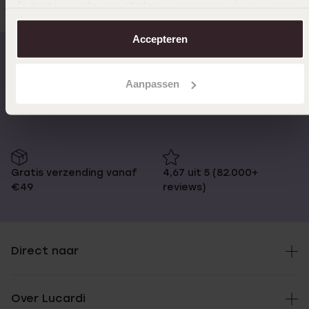
Je kunt je voorkeuren altijd weer aanpassen. Lees er meer
over in ons
cookiebeleid
.
Accepteren
Op werkdagen voor 17:00
14 dagen retourneren
Aanpassen
besteld, morgen in huis
Gratis verzending vanaf
4,67 uit 5 (82.000+
€49
reviews)
Direct naar
Over Lucardi