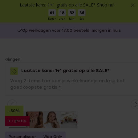
Laatste kans: 1+1 gratis op alle SALE* Shop nu!
01
18
32
36
Dagen
Uren
Min
Sec
Op werkdagen voor 17:00 besteld, morgen in huis
You
Ringen
are
Laatste kans: 1+1 gratis op alle SALE*
here:
Voeg 2 items toe aan je winkelmandje en krijg het
goedkoopste gratis.
*
-50%
1+1 gratis
Personaliseer
Web Only