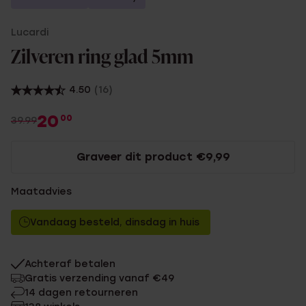
Lucardi
Zilveren ring glad 5mm
4.50
(16)
20
00
39.99
Graveer dit product €9,99
Maatadvies
Vandaag besteld, dinsdag in huis
Achteraf betalen
Gratis verzending vanaf €49
14 dagen retourneren