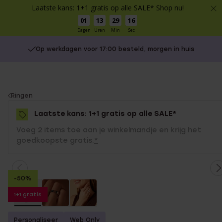
Laatste kans: 1+1 gratis op alle SALE* Shop nu!
01
13
29
16
Dagen
Uren
Min
Sec
Op werkdagen voor 17:00 besteld, morgen in huis
You
Ringen
are
Laatste kans: 1+1 gratis op alle SALE*
here:
Voeg 2 items toe aan je winkelmandje en krijg het
goedkoopste gratis.
*
-50%
1+1 gratis
Personaliseer
Web Only