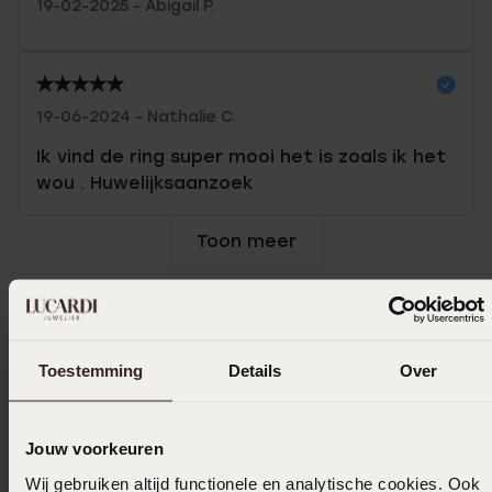
19-02-2025 - Abigail P.
19-06-2024 - Nathalie C.
Ik vind de ring super mooi het is zoals ik het
wou . Huwelijksaanzoek
Toon meer
Selecteer maat & bestel
Toestemming
Details
Over
Ook leuk voor jou
Jouw voorkeuren
Wij gebruiken altijd functionele en analytische cookies. Ook