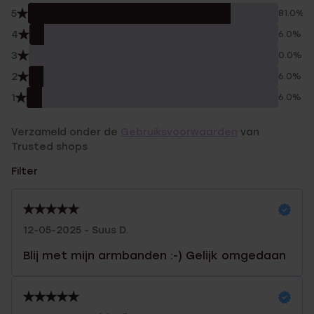
5
81.0%
4
6.0%
3
0.0%
2
6.0%
1
6.0%
Verzameld onder de
Gebruiksvoorwaarden
van
Trusted shops
Filter
12-05-2025 - Suus D.
Blij met mijn armbanden :-) Gelijk omgedaan