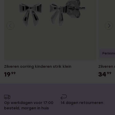
Persona
Zilveren oorring kinderen strik klein
Zilveren
19
34
99
99
Op werkdagen voor 17:00
14 dagen retourneren
besteld, morgen in huis