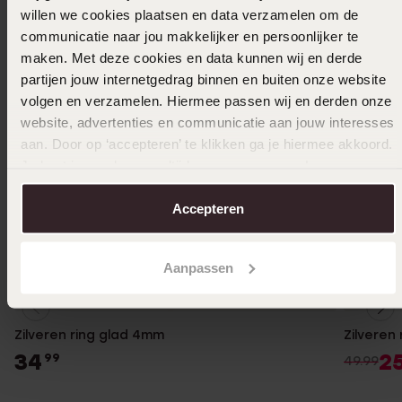
willen we cookies plaatsen en data verzamelen om de
communicatie naar jou makkelijker en persoonlijker te
maken. Met deze cookies en data kunnen wij en derde
partijen jouw internetgedrag binnen en buiten onze website
volgen en verzamelen. Hiermee passen wij en derden onze
website, advertenties en communicatie aan jouw interesses
aan. Door op ‘accepteren’ te klikken ga je hiermee akkoord.
Je kunt je voorkeuren altijd weer aanpassen. Lees er meer
over in ons
cookiebeleid
.
Accepteren
Aanpassen
Personaliseer
-50%
Zilveren ring glad 4mm
Zilveren
34
2
99
49.99