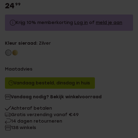
24
99
Krijg 10% memberkorting
Log in
of
meld je aan
24.99
Zonder memberkorting
Kleur sieraad:
Zilver
22.49
Met memberkorting
Maatadvies
Vandaag besteld, dinsdag in huis
Vandaag nodig? Bekijk winkelvoorraad
Achteraf betalen
Gratis verzending vanaf €49
14 dagen retourneren
138 winkels