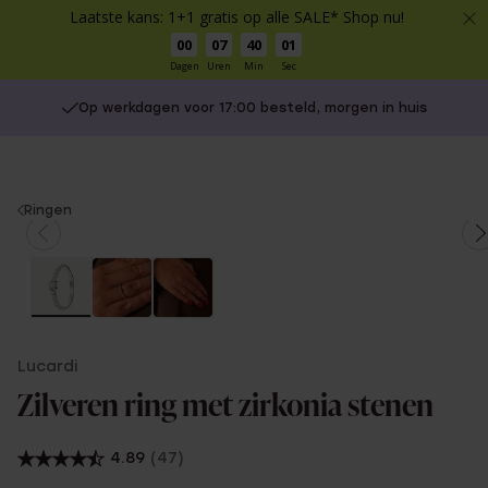
Laatste kans: 1+1 gratis op alle SALE* Shop nu!
00
07
40
01
Dagen
Uren
Min
Sec
Op werkdagen voor 17:00 besteld, morgen in huis
You
Ringen
are
here:
Lucardi
Zilveren ring met zirkonia stenen
4.89
(47)