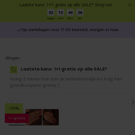
Laatste kans: 1+1 gratis op alle SALE* Shop nu!
02
13
44
26
Dagen
Uren
Min
Sec
Op werkdagen voor 17:00 besteld, morgen in huis
You
Ringen
are
Laatste kans: 1+1 gratis op alle SALE*
here:
Voeg 2 items toe aan je winkelmandje en krijg het
goedkoopste gratis.
*
-70%
1+1 gratis