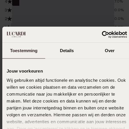
4
7.0%
3
0.0%
2
0.0%
1
0.0%
Verzameld onder de
Gebruiksvoorwaarden
van
Trusted shops
Toestemming
Details
Over
Filter
Jouw voorkeuren
Wij gebruiken altijd functionele en analytische cookies. Ook
24-02-2026 - Lidiia S.
willen we cookies plaatsen en data verzamelen om de
Nice ring
communicatie naar jou makkelijker en persoonlijker te
maken. Met deze cookies en data kunnen wij en derde
partijen jouw internetgedrag binnen en buiten onze website
volgen en verzamelen. Hiermee passen wij en derden onze
10-02-2026 - Zaida
website, advertenties en communicatie aan jouw interesses
I love the design
aan. Door op ‘accepteren’ te klikken ga je hiermee akkoord.