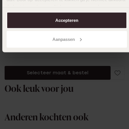
Je kunt je voorkeuren altijd weer aanpassen. Lees er meer
over in ons
cookiebeleid
.
Accepteren
03-02-2026 - Lenny v.
Aanpassen
Toon meer
Selecteer maat & bestel
Ook leuk voor jou
Anderen kochten ook