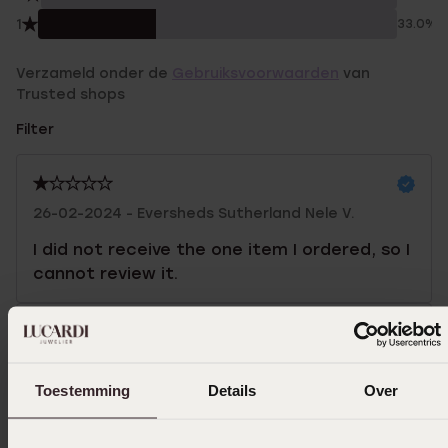
1
33.0%
Verzameld onder de
Gebruiksvoorwaarden
van
Trusted shops
Filter
26-02-2024 - Eversheds Sutherland Nele V.
I did not receive the one item I ordered, so I
cannot review it.
13-02-2024 - Marije S.
Toestemming
Details
Over