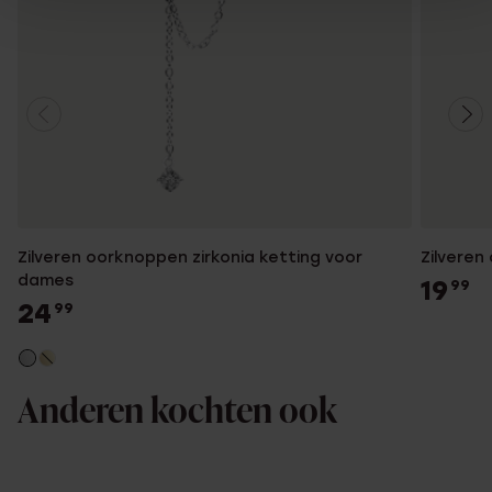
Zilveren oorknoppen zirkonia ketting voor
Zilveren
dames
19
99
24
99
Anderen kochten ook