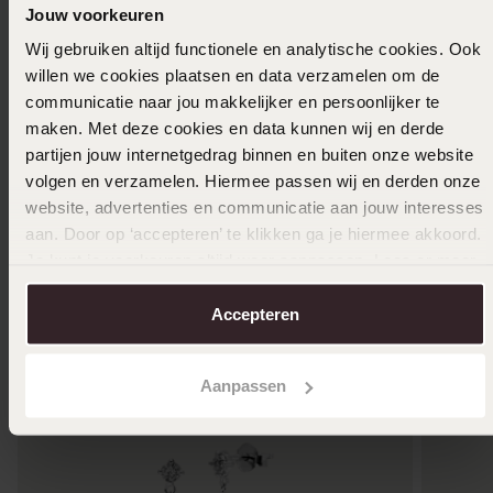
Jouw voorkeuren
01-09-2023 - Tziolis J.
Wij gebruiken altijd functionele en analytische cookies. Ook
willen we cookies plaatsen en data verzamelen om de
Toon meer
communicatie naar jou makkelijker en persoonlijker te
maken. Met deze cookies en data kunnen wij en derde
partijen jouw internetgedrag binnen en buiten onze website
volgen en verzamelen. Hiermee passen wij en derden onze
Uitverkocht
website, advertenties en communicatie aan jouw interesses
aan. Door op ‘accepteren’ te klikken ga je hiermee akkoord.
Ook leuk voor jou
Je kunt je voorkeuren altijd weer aanpassen. Lees er meer
over in ons
cookiebeleid
.
Accepteren
Aanpassen