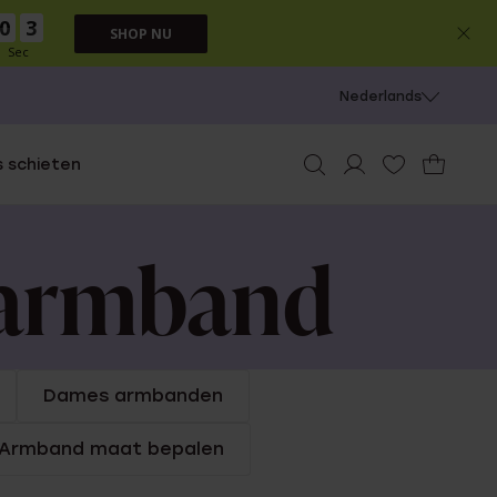
0
3
SHOP NU
Sec
Nederlands
 schieten
sarmband
Dames armbanden
Armband maat bepalen