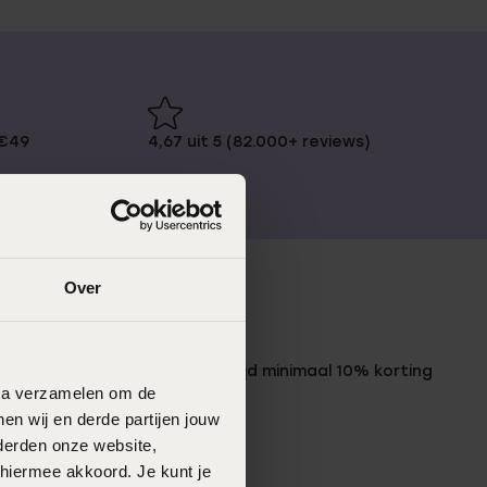
 €49
4,67 uit 5 (82.000+ reviews)
Over
LUCARDI MEMBER
Word member en ontvang altijd minimaal 10% korting
data verzamelen om de
op al jouw aankopen
en wij en derde partijen jouw
derden onze website,
Meld je aan
 hiermee akkoord. Je kunt je