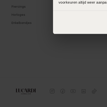
voorkeuren altijd weer aanp
Piercings
Blog
Horloges
Winkeloverzicht
Enkelbandjes