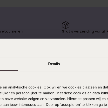
75+
Oorpiercen
Piercings
Naam oorbellen
Sale
 retourneren
Gratis verzending vanaf
Details
KLANTENSERVICE
Veelgestelde vragen
nele en analytische cookies. Ook willen we cookies plaatsen en 
Contact
ijker en persoonlijker te maken. Met deze cookies en data kunn
iten onze website volgen en verzamelen. Hiermee passen wij en 
Service
 aan jouw interesses aan. Door op ‘accepteren’ te klikken ga je
Actievoorwaarden