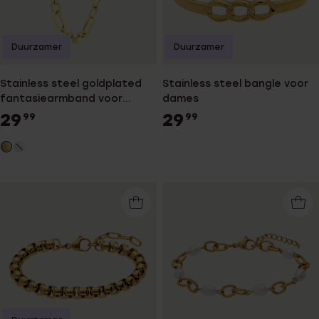
Duurzamer
Duurzamer
Stainless steel goldplated
Stainless steel bangle voor
fantasiearmband voor
dames
dames
29
29
99
99