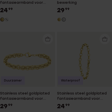
fantasiearmband voor
bewerking
dames
24
29
99
99
Duurzamer
Waterproof
Stainless steel goldplated
Stainless steel goldplated
fantasiearmband voor
fantasiearmband voor
dames
dames
29
24
99
99