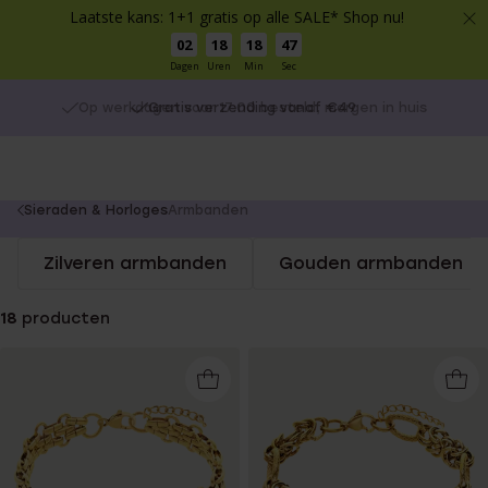
Laatste kans: 1+1 gratis op alle SALE* Shop nu!
02
18
18
47
Dagen
Uren
Min
Sec
Gratis verzending vanaf €49
You
Sieraden & Horloges
Armbanden
are
Zilveren armbanden
Gouden armbanden
here:
18
producten