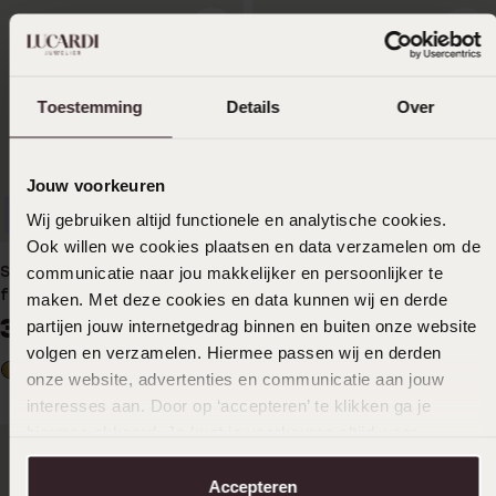
Toestemming
Details
Over
Jouw voorkeuren
Duurzamer
Duurzamer
Wij gebruiken altijd functionele en analytische cookies.
Ook willen we cookies plaatsen en data verzamelen om de
Stainless steel goldplated
Stainless steel goldplated
communicatie naar jou makkelijker en persoonlijker te
fantasiearmband voor
fantasiearmband voor
maken. Met deze cookies en data kunnen wij en derde
dames
dames
34
29
99
99
partijen jouw internetgedrag binnen en buiten onze website
volgen en verzamelen. Hiermee passen wij en derden
onze website, advertenties en communicatie aan jouw
interesses aan. Door op ‘accepteren’ te klikken ga je
hiermee akkoord. Je kunt je voorkeuren altijd weer
aanpassen. Lees er meer over in ons
cookiebeleid
.
Accepteren