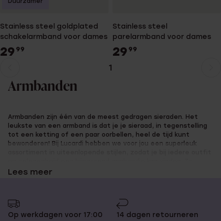
Duurzamer
Stainless steel goldplated
Stainless steel
schakelarmband voor dames
parelarmband voor dames
29
29
99
99
1
Huidige
Ga
pagina
naar
Armbanden
pagina
Armbanden zijn één van de meest gedragen sieraden. Het
leukste van een armband is dat je je sieraad, in tegenstelling
tot een ketting of een paar oorbellen, heel de tijd kunt
bewonderen! Bij Lucardi hebben we voor jou een superleuk
assortiment in uiteenlopende stijlen, zodat je bij iedere outfit
en gelegenheid een bijpassend armbandje kan vinden. Zo
hebben we bijvoorbeeld ook gepersonaliseerde sieraden, zoals
Lees meer
een
armband met naam
, armband met letter of met een
gravure! Waar kies jij voor?
Op werkdagen voor 17:00
14 dagen retourneren