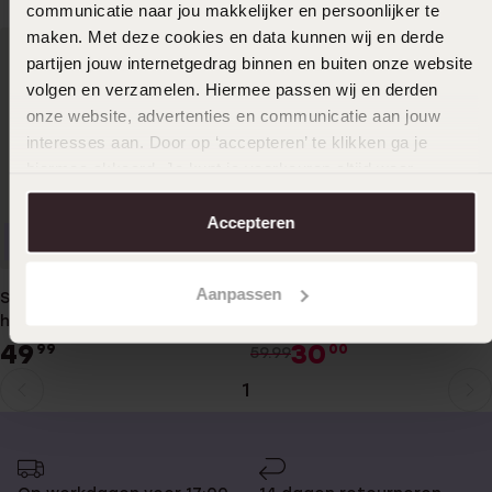
communicatie naar jou makkelijker en persoonlijker te
maken. Met deze cookies en data kunnen wij en derde
partijen jouw internetgedrag binnen en buiten onze website
volgen en verzamelen. Hiermee passen wij en derden
onze website, advertenties en communicatie aan jouw
interesses aan. Door op ‘accepteren’ te klikken ga je
hiermee akkoord. Je kunt je voorkeuren altijd weer
aanpassen. Lees er meer over in ons
cookiebeleid
.
Accepteren
1+1 gratis
Personaliseer
-50%
Aanpassen
Stainless steel
Stalen herenarmband
herenarmband met bruin
gevlochten leer bruin
leer
49
30
99
00
59.99
1
Huidige
Ga
pagina
naar
pagina