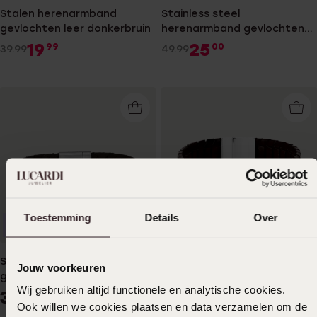
Stalen herenarmband
Stainless steel
gevlochten leer donkerbruin
herenarmband gevlochten
leer donkerblauw
19
25
99
00
39.99
49.99
Toestemming
Details
Over
1+1 gratis
Personaliseer
-50%
Stalen herenarmband
Stalen herenarmband
Jouw voorkeuren
gevlochten leer donker bruin
donker bruin leer
Wij gebruiken altijd functionele en analytische cookies.
39
29
99
99
59.99
Ook willen we cookies plaatsen en data verzamelen om de