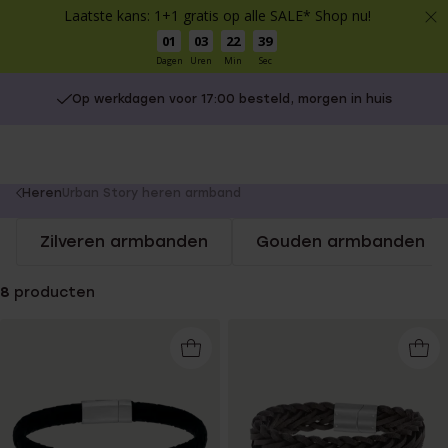
Laatste kans: 1+1 gratis op alle SALE* Shop nu!
01
03
22
39
Dagen
Uren
Min
Sec
Op werkdagen voor 17:00 besteld, morgen in huis
You
Heren
Urban Story heren armband
are
Zilveren armbanden
Gouden armbanden
here:
8
producten