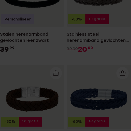
1+1 gratis
Personaliseer
-50%
Stalen herenarmband
Stainless steel
gevlochten leer zwart
herenarmband gevlochten
leer bruin/grijs
39
20
99
00
39.99
1+1 gratis
1+1 gratis
-50%
-50%