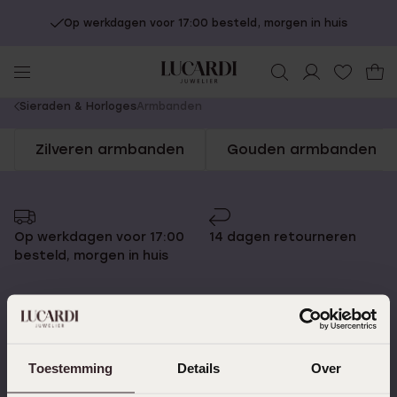
Op werkdagen voor 17:00 besteld, morgen in huis
You
Sieraden & Horloges
Armbanden
are
Zilveren armbanden
Gouden armbanden
here:
Op werkdagen voor 17:00
14 dagen retourneren
besteld, morgen in huis
Gratis verzending vanaf
4,67 uit 5 (82.000+
Toestemming
Details
Over
€49
reviews)