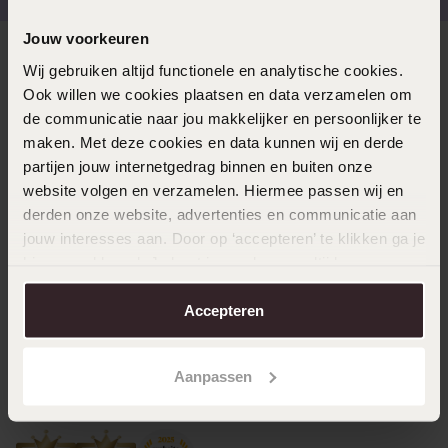
Jouw voorkeuren
Direct naar
Wij gebruiken altijd functionele en analytische cookies.
Ook willen we cookies plaatsen en data verzamelen om
de communicatie naar jou makkelijker en persoonlijker te
Over Lucardi
maken. Met deze cookies en data kunnen wij en derde
partijen jouw internetgedrag binnen en buiten onze
website volgen en verzamelen. Hiermee passen wij en
Klantenservice
derden onze website, advertenties en communicatie aan
jouw interesses aan. Door op ‘accepteren’ te klikken ga je
hiermee akkoord. Je kunt je voorkeuren altijd weer
LUCARDI MEMBER
aanpassen. Lees er meer over in ons
cookiebeleid
.
Word member en ontvang altijd minimaal 10% korting
Accepteren
op al jouw aankopen
Aanpassen
Meld je aan