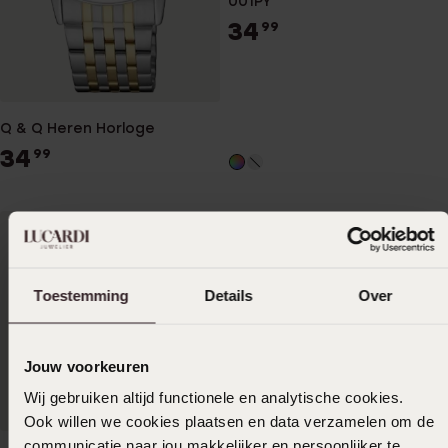
001PY
34
99
Q & Q Heren Horloge
34
99
Toestemming
Details
Over
Jouw voorkeuren
Wij gebruiken altijd functionele en analytische cookies.
Ook willen we cookies plaatsen en data verzamelen om de
communicatie naar jou makkelijker en persoonlijker te