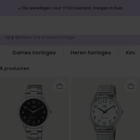
Op werkdagen voor 17:00 besteld, morgen in huis
You
Q & Q
Stalen Q & Q heren horloge
are
Dames horloges
Heren horloges
Kind
here:
5
producten