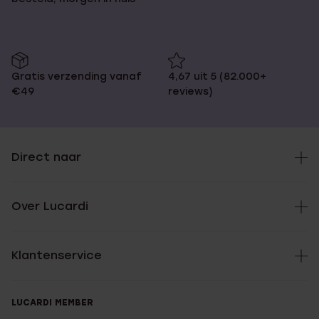
Merk:
Marlow Miller heren horloge
Materiaal:
Houten horloges
|
Stalen horloges
Gratis verzending vanaf
4,67 uit 5 (82.000+
€49
reviews)
Direct naar
Over Lucardi
Klantenservice
LUCARDI MEMBER