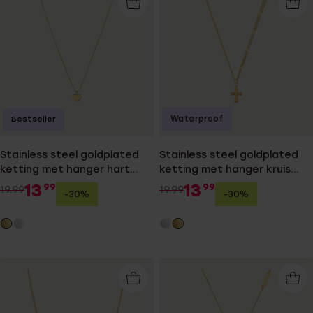
Waterproof
Bestseller
Stainless steel goldplated
Stainless steel goldplated
ketting met hanger hart
ketting met hanger kruis
met zirkonia voor dames
voor dames
13
13
99
99
19.99
19.99
-30%
-30%