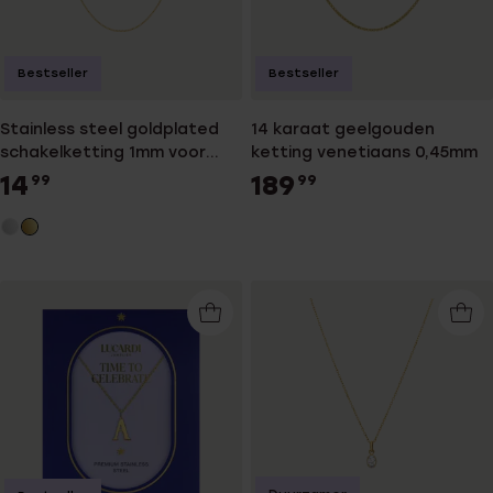
Bestseller
Bestseller
Stainless steel goldplated
14 karaat geelgouden
schakelketting 1mm voor
ketting venetiaans 0,45mm
dames
14
189
99
99