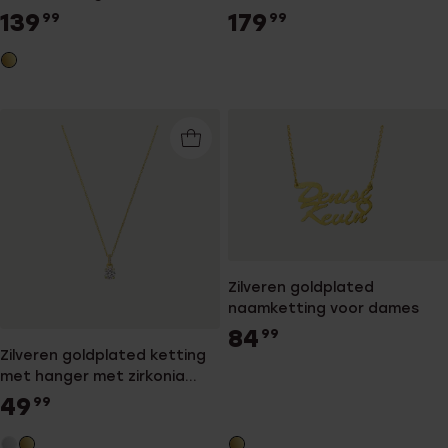
voor dames
139
179
99
99
Zilveren goldplated
naamketting voor dames
84
99
Zilveren goldplated ketting
met hanger met zirkonia
voor dames
49
99