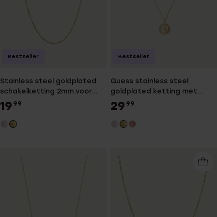
Bestseller
Bestseller
Stainless steel goldplated
Guess stainless steel
schakelketting 2mm voor
goldplated ketting met
dames
hanger met kristal voor
19
29
99
99
dames