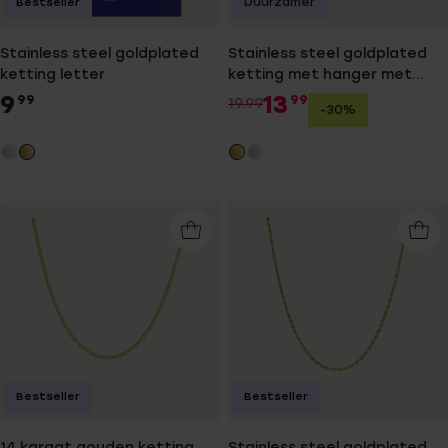
Duurzamer
Bestseller
Stainless steel goldplated
Stainless steel goldplated
ketting letter
ketting met hanger met
zirkonia voor dames
9
13
99
99
19.99
-30%
Bestseller
Bestseller
14 karaat gouden ketting
Stainless steel goldplated