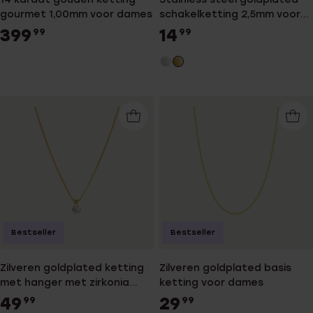
gourmet 1,00mm voor dames
schakelketting 2,5mm voor
dames
399
14
99
99
Bestseller
Bestseller
Zilveren goldplated ketting
Zilveren goldplated basis
met hanger met zirkonia
ketting voor dames
voor dames
49
29
99
99