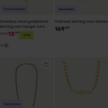
Personaliseer
Bestseller
Stainless steel goldplated
9 karaat ketting voor dames
ketting met hanger hart
169
99
met zirkonia voor dames
13
99
19.99
-30%
Duurzamer