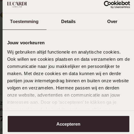
13
149
19.99
229.99
-30%
-35%
Toestemming
Details
Over
Jouw voorkeuren
Wij gebruiken altijd functionele en analytische cookies.
Ook willen we cookies plaatsen en data verzamelen om de
communicatie naar jou makkelijker en persoonlijker te
maken. Met deze cookies en data kunnen wij en derde
partijen jouw internetgedrag binnen en buiten onze website
volgen en verzamelen. Hiermee passen wij en derden
Duurzamer
onze website, advertenties en communicatie aan jouw
interesses aan. Door op ‘accepteren’ te klikken ga je
Zilveren goldplated ketting
Stainless steel dames
hiermee akkoord. Je kunt je voorkeuren altijd weer
met hanger hart met
schakelketting
zirkonia voor dames
aanpassen. Lees er meer over in ons
cookiebeleid
.
79
19
99
99
Accepteren