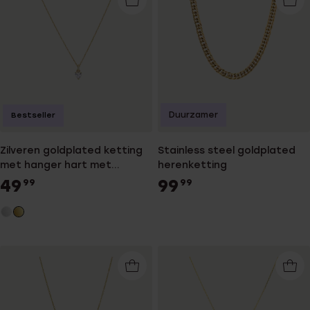
Duurzamer
Bestseller
Zilveren goldplated ketting
Stainless steel goldplated
met hanger hart met
herenketting
zirkonia voor dames
49
99
99
99