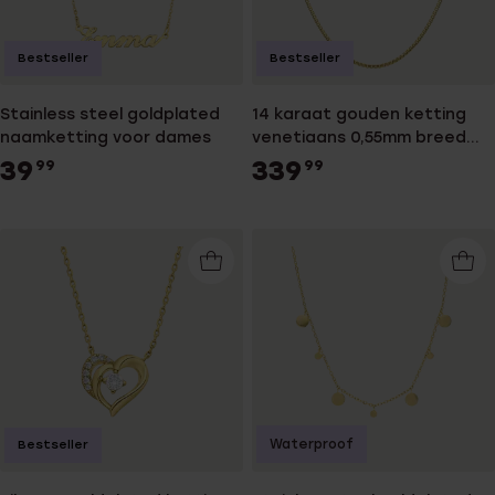
Bestseller
Bestseller
Stainless steel goldplated
14 karaat gouden ketting
naamketting voor dames
venetiaans 0,55mm breed
voor dames
39
339
99
99
Waterproof
Bestseller