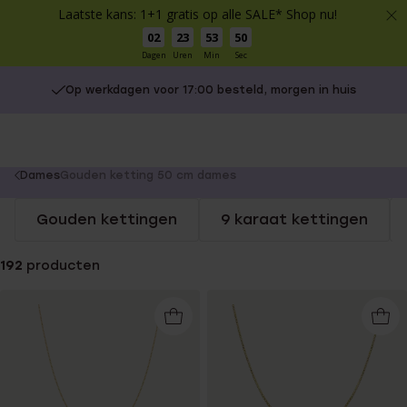
Laatste kans: 1+1 gratis op alle SALE* Shop nu!
02
23
53
49
Dagen
Uren
Min
Sec
Op werkdagen voor 17:00 besteld, morgen in huis
You
Dames
Gouden ketting 50 cm dames
are
Gouden kettingen
9 karaat kettingen
here:
192
producten