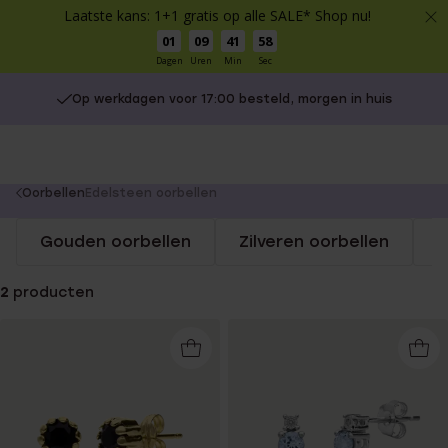
Laatste kans: 1+1 gratis op alle SALE* Shop nu!
01
09
41
58
Dagen
Uren
Min
Sec
Op werkdagen voor 17:00 besteld, morgen in huis
You
Oorbellen
Edelsteen oorbellen
are
Gouden oorbellen
Zilveren oorbellen
S
here:
2
producten