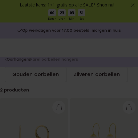
Laatste kans: 1+1 gratis op alle SALE* Shop nu!
00
23
03
51
Dagen
Uren
Min
Sec
Op werkdagen voor 17:00 besteld, morgen in huis
You
Oorhangers
Parel oorbellen hangers
are
Gouden oorbellen
Zilveren oorbellen
S
here:
2
producten