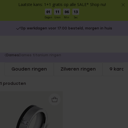
Laatste kans: 1+1 gratis op alle SALE* Shop nu!
01
11
06
13
Dagen
Uren
Min
Sec
Op werkdagen voor 17:00 besteld, morgen in huis
You
Dames
Dames titanium ringen
are
Gouden ringen
Zilveren ringen
9 karaa
here:
1
producten