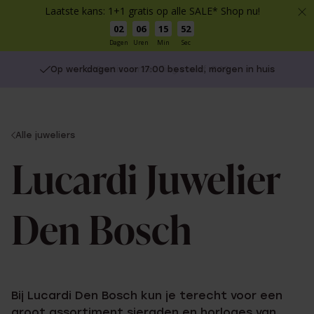
Laatste kans: 1+1 gratis op alle SALE* Shop nu!
02
06
15
51
Dagen
Uren
Min
Sec
Gratis verzending vanaf €49
You
Alle juweliers
are
here:
Lucardi Juwelier
Den Bosch
Bij Lucardi Den Bosch kun je terecht voor een
groot assortiment sieraden en horloges van