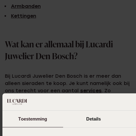
Armbanden
Kettingen
Wat kan er allemaal bij Lucardi
Juwelier Den Bosch?
Bij Lucardi Juwelier Den Bosch is er meer dan
alleen sieraden te koop. Je kunt namelijk ook bij
ons terecht voor een aantal
services
. Zo
repareren we je horloge of sieraad als het stuk
is, kunnen we graveren en schieten we
oorbelletjes. Ook een horlogebatterij vervangen
Toestemming
Details
kan bij Lucardi! Voor alles op het gebied van
sieraden en horloges kun je bij deze juwelier
terecht!