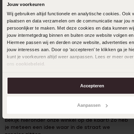
Jouw voorkeuren
Wij gebruiken altijd functionele en analytische cookies. Ook 
Gaatjes schieten
plaatsen en data verzamelen om de communicatie naar jou m
Neuspiercing en oorpiercing (bovenkant oor)
persoonlijker te maken. Met deze cookies en data kunnen wij
Graveren Den Bosch
jouw internetgedrag binnen en buiten onze website volgen e
Hiermee passen wij en derden onze website, advertenties e
Horloge Den Bosch
jouw interesses aan. Door op ‘accepteren’ te klikken ga je h
Oorbellen Den Bosch
kunt je voorkeuren altijd weer aanpassen. Lees er meer over
Trouwringen Den Bosch
ons
cookiebeleid
.
Verlovingsring Den Bosch
Accepteren
Bekijk deze winkel op de kaart!
Aanpassen
Bekijk hieronder onze winkel op de kaart! Zo heb
je meteen een idee waar in de straat we