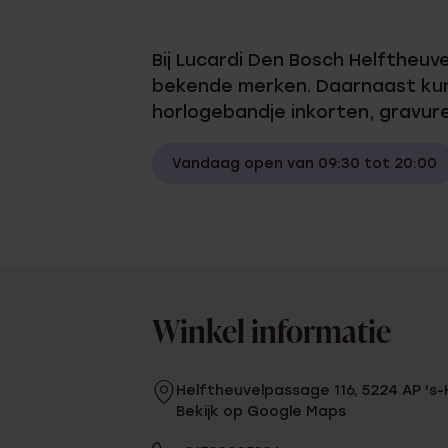
Enkelbandjes
Bij Lucardi Den Bosch Helftheuv
Trouwringen
bekende merken. Daarnaast kun j
horlogebandje inkorten, gravur
Accessoires
Vandaag open van 09:30 tot 20:00
Piercings
Winkel informatie
Helftheuvelpassage 116, 5224 AP '
Bekijk op Google Maps