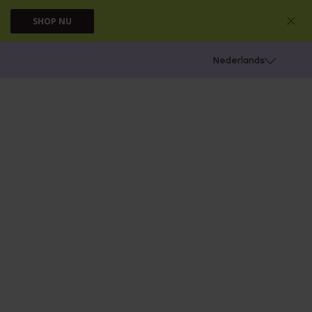
SHOP NU
 schieten
Nederlands