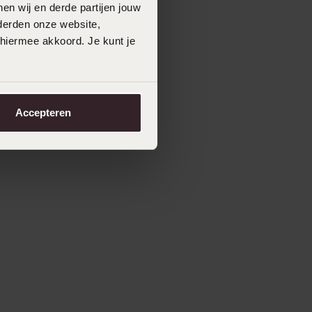
eld van alle
en wij en derde partijen jouw
derden onze website,
 hiermee akkoord. Je kunt je
ardi Juwelier Den
n stoerste
r Den Bosch
Accepteren