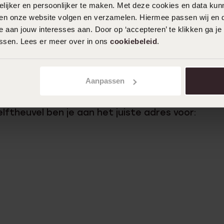
perfect tussen past. Kom snel langs en sta verst
ijker en persoonlijker te maken. Met deze cookies en data kunn
eze juwelier in Helftheuvel!
iten onze website volgen en verzamelen. Hiermee passen wij en 
 aan jouw interesses aan. Door op ‘accepteren’ te klikken ga je
assen. Lees er meer over in ons
cookiebeleid
.
ben voor iedereen wat! Het assortiment van Luc
aan de mooiste materialen, stijlvolste sieraden e
 in allerlei kleuren. Je vindt bij Lucardi Juwelie
Aanpassen
ad!
elftheuvel ben je aan het juiste adres voor: