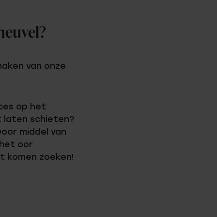
theuvel?
 maken van onze
ices op het
t laten schieten?
 Door middel van
 het oor
it komen zoeken!