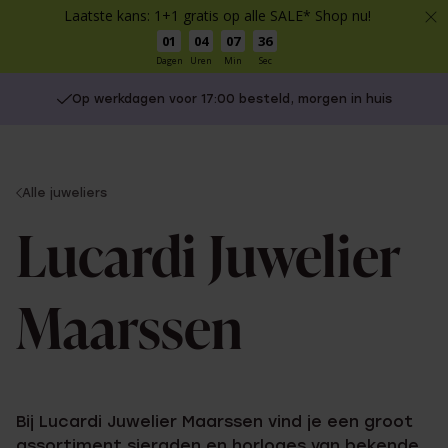
Laatste kans: 1+1 gratis op alle SALE* Shop nu!
01
04
07
35
Dagen
Uren
Min
Sec
Op werkdagen voor 17:00 besteld, morgen in huis
You
Alle juweliers
are
here:
Lucardi Juwelier
Maarssen
Bij Lucardi Juwelier Maarssen vind je een groot
assortiment sieraden en horloges van bekende