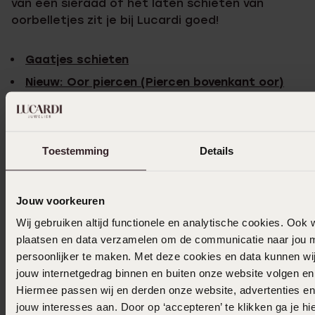
van een sieraad of het laten schieten van
oorbelletjes zit je bij Lucardi goed!
Gaatjes schieten
Nieuw: Oor piercen (Piercen bovenkant oor)
Bekijk deze winkel op de kaart!
Toestemming
Details
Bekijk hieronder onze winkel op de kaart! Zo heb
Jouw voorkeuren
je meteen een idee waar in de straat we
Wij gebruiken altijd functionele en analytische cookies. Ook 
precies zitten.
plaatsen en data verzamelen om de communicatie naar jou m
persoonlijker te maken. Met deze cookies en data kunnen wij
jouw internetgedrag binnen en buiten onze website volgen e
Hiermee passen wij en derden onze website, advertenties e
jouw interesses aan. Door op ‘accepteren’ te klikken ga je h