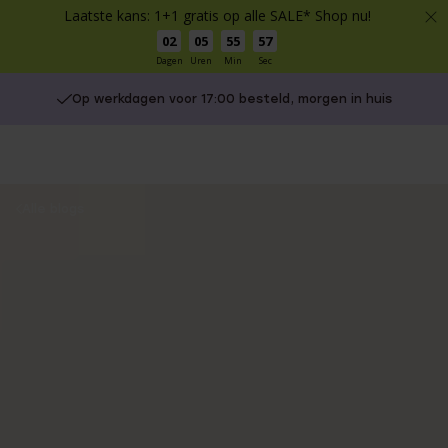
Laatste kans: 1+1 gratis op alle SALE* Shop nu!
02
05
55
56
Dagen
Uren
Min
Sec
Gratis verzending vanaf €49
You
Alle blogs
are
here: