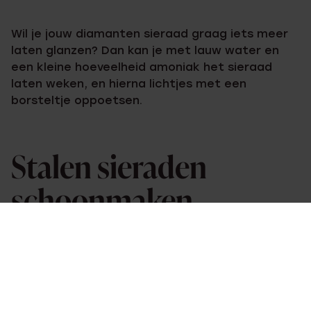
Wil je jouw diamanten sieraad graag iets meer
laten glanzen? Dan kan je met lauw water en
een kleine hoeveelheid amoniak het sieraad
laten weken, en hierna lichtjes met een
borsteltje oppoetsen.
Stalen sieraden
schoonmaken
Voor het poetsen van
stalen sieraden
zijn geen
speciale poetsmiddelen nodig! Je kunt ze
gemakkelijk schoonmaken met een sopje van
groene zeep en lauw water. Let wel op dat de