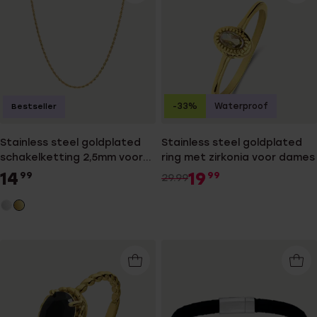
-33%
Waterproof
Bestseller
Stainless steel goldplated
Stainless steel goldplated
schakelketting 2,5mm voor
ring met zirkonia voor dames
dames
14
19
99
99
29.99