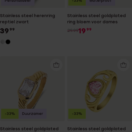
Personaliseer
-33%
Waterproof
Stainless steel herenring
Stainless steel goldplated
reptiel zwart
ring bloem voor dames
39
19
99
99
29.99
-33%
Duurzamer
-33%
Stainless steel goldplated
Stainless steel goldplated