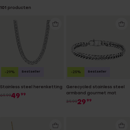
101
producten
Bestseller
Bestseller
-29%
-25%
Stainless steel herenketting
Gerecycled stainless steel
armband gourmet mat
49
99
69.99
29
99
39.99