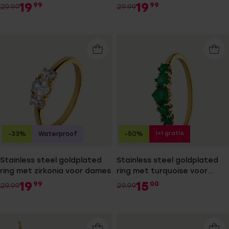
met zirkonia voor dames
19
19
99
99
29.99
29.99
1+1 gratis
-33%
Waterproof
-50%
Stainless steel goldplated
Stainless steel goldplated
ring met zirkonia voor dames
ring met turquoise voor
dames
19
15
99
00
29.99
29.99