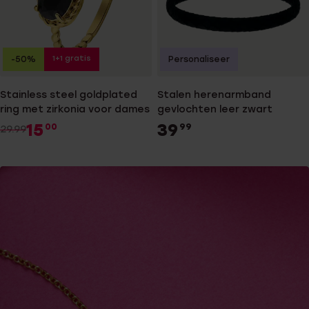
1+1 gratis
-50%
Personaliseer
Stainless steel goldplated
Stalen herenarmband
ring met zirkonia voor dames
gevlochten leer zwart
15
39
00
99
29.99