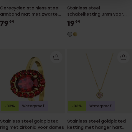
Gerecycled stainless steel
Stainless steel
armband mat met zwarte
schakelketting 3mm voor
accenten en kabels
dames
79
19
99
99
-33%
Waterproof
-33%
Waterproof
Stainless steel goldplated
Stainless steel goldplated
ring met zirkonia voor dames
ketting met hanger hart