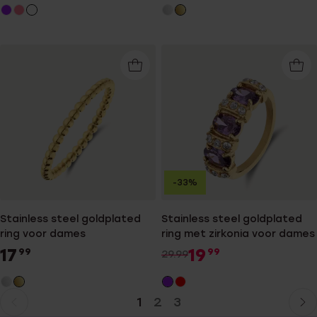
-33%
Stainless steel goldplated
Stainless steel goldplated
ring voor dames
ring met zirkonia voor dames
17
19
99
99
29.99
1
2
3
Huidige
Ga