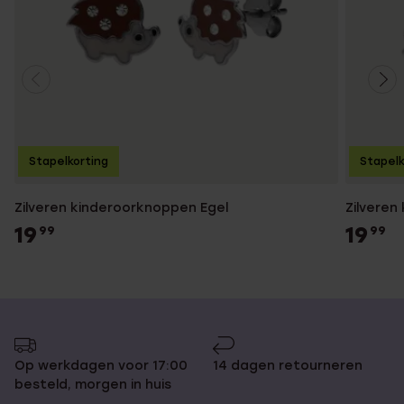
Stapelkorting
Stapelk
Zilveren kinderoorknoppen Egel
Zilveren
19
19
99
99
Op werkdagen voor 17:00
14 dagen retourneren
besteld, morgen in huis