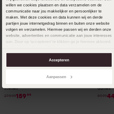
willen we cookies plaatsen en data verzamelen om de
communicatie naar jou makkelijker en persoonlijker te
maken. Met deze cookies en data kunnen wij en derde
partijen jouw internetgedrag binnen en buiten onze website
volgen en verzamelen. Hiermee passen wij en derden onze
website, advertenties en communicatie aan jouw interesses
aan. Door op ‘accepteren’ te klikken ga je hiermee akkoord.
Je kunt je voorkeuren altijd weer aanpassen. Lees er meer
over in ons
cookiebeleid
.
Accepteren
Bestseller
-43%
-25%
Aanpassen
14 Karaat geelgouden ring met 3 zirkonia
Zilveren
stenen
dames
159
4
99
279.99
59.99