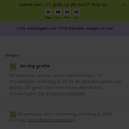
Laatste kans: 1+1 gratis op alle SALE* Shop nu!
01
08
03
03
Dagen
Uren
Min
Sec
Op werkdagen voor 17:00 besteld, morgen in huis
You
Ringen
are
2e ring gratis
here:
Bij aankoop van een paar vriendschaps- of
trouwringen ontvang je de 2e en goedkoopste ring
gratis. Dit geldt niet voor twee diamanten
trouwringen,
zie actievoorwaarden
Bij aankoop van 1 trouwring ontvang je 20%
korting,
zie actievoorwaarden