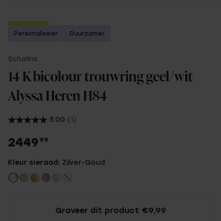
2e gratis
Personaliseer
Duurzamer
Schalins
14 K bicolour trouwring geel/wit
Alyssa Heren H84
5.00
(1)
2449
99
Kleur sieraad:
Zilver-Goud
Graveer dit product €9,99