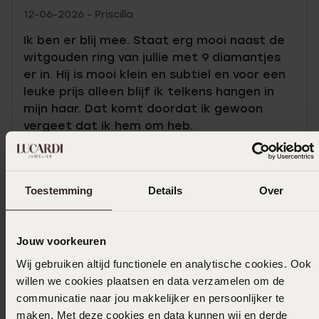
12-06-2026 - Priscilla
Ik ben er blij mee. Staat erg mooi naast de
witgouden ring van jullie met 9 diamantjes
er in. Hij is mooi klein en subtiel en voor een
leuke prijs alleen blijf ik telkens hangen in
mijn haar. Dat komt doordat ik gewoon
vergeet dat ik hem om heb.
Toon meer
Toestemming
Details
Over
Selecteer maat & bestel
Jouw voorkeuren
Wij gebruiken altijd functionele en analytische cookies. Ook
Ook leuk voor jou
willen we cookies plaatsen en data verzamelen om de
communicatie naar jou makkelijker en persoonlijker te
maken. Met deze cookies en data kunnen wij en derde