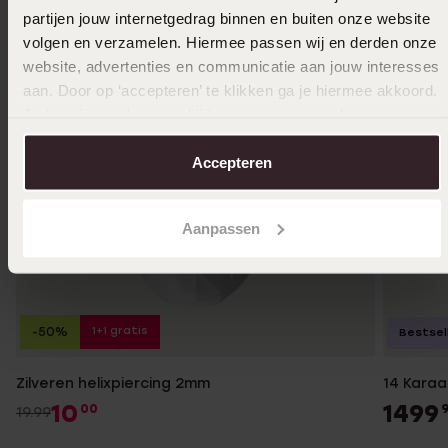
partijen jouw internetgedrag binnen en buiten onze website
volgen en verzamelen. Hiermee passen wij en derden onze
website, advertenties en communicatie aan jouw interesses
aan. Door op ‘accepteren’ te klikken ga je hiermee akkoord.
Je kunt je voorkeuren altijd weer aanpassen. Lees er meer
over in ons
cookiebeleid
.
Accepteren
Aanpassen
1+1 gratis
-50%
Bestsel
Zilveren helixpiercing 2mm
14 Kara
10
1499
00
19.99