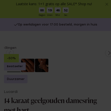
Laatste kans: 1+1 gratis op alle SALE* Shop nu!
00
19
46
52
Dagen
Uren
Min
Sec
Op werkdagen voor 17:00 besteld, morgen in huis
You
Ringen
are
-50%
here:
Bestseller
Duurzamer
Lucardi
14 karaat geelgouden damesring
met hart