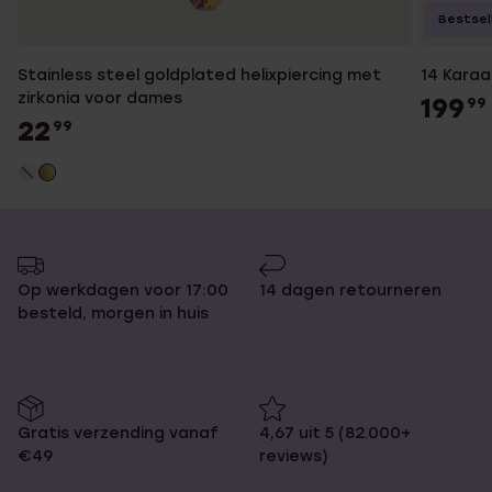
Bestsel
Stainless steel goldplated helixpiercing met
14 Karaa
zirkonia voor dames
199
99
22
99
Op werkdagen voor 17:00
14 dagen retourneren
besteld, morgen in huis
Gratis verzending vanaf
4,67 uit 5 (82.000+
€49
reviews)