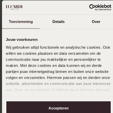
Filter
Toestemming
Details
Over
10-11-2025 - Samira A.
Jouw voorkeuren
Wij gebruiken altijd functionele en analytische cookies. Ook
25-03-2025 - J.g V.
willen we cookies plaatsen en data verzamelen om de
communicatie naar jou makkelijker en persoonlijker te
Erg mooi
maken. Met deze cookies en data kunnen wij en derde
partijen jouw internetgedrag binnen en buiten onze website
volgen en verzamelen. Hiermee passen wij en derden onze
website, advertenties en communicatie aan jouw interesses
08-03-2025 - Esmat h.
aan. Door op ‘accepteren’ te klikken ga je hiermee akkoord.
mijn smaak lukt
Je kunt je voorkeuren altijd weer aanpassen. Lees er meer
over in ons
cookiebeleid
.
Toon meer
Accepteren