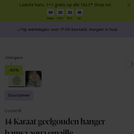
Laatste kans: 1+1 gratis op alle SALE* Shop nu!
00
20
32
45
Dagen
Uren
Min
Sec
Op werkdagen voor 17:00 besteld, morgen in huis
You
Hangers
are
-50%
here:
Duurzamer
Lucardi
14 Karaat geelgouden hanger
hamsa aqua emaille