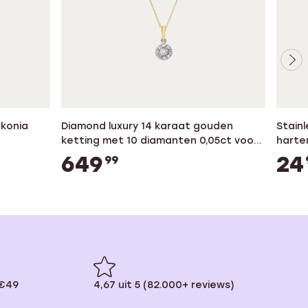
rkonia
Diamond luxury 14 karaat gouden
Stainl
ketting met 10 diamanten 0,05ct voor
harte
dames
649
24
99
 €49
4,67 uit 5 (82.000+ reviews)