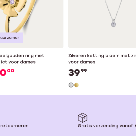
Duurzamer
geelgouden ring met
Zilveren ketting bloem met zi
01ct voor dames
voor dames
50
39
00
99
 retourneren
Gratis verzending vanaf