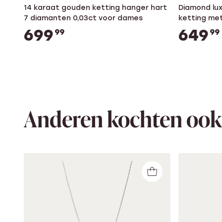
14 karaat gouden ketting hanger hart
Diamond lu
7 diamanten 0,03ct voor dames
ketting met
dames
699
649
99
99
Anderen kochten ook