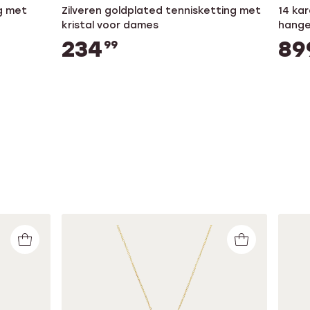
g met
Zilveren goldplated tennisketting met
14 ka
kristal voor dames
hange
0,50c
234
89
99