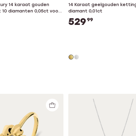
xury 14 karaat gouden
14 Karaat geelgouden kettin
 10 diamanten 0,05ct voor
diamant 0,01ct
529
99