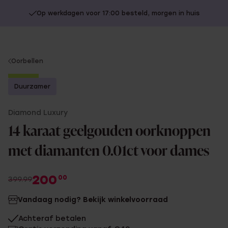
Op werkdagen voor 17:00 besteld, morgen in huis
You
Oorbellen
are
-50%
here:
Duurzamer
Diamond Luxury
14 karaat geelgouden oorknoppen
met diamanten 0.01ct voor dames
200
00
399.99
Vandaag nodig? Bekijk winkelvoorraad
Achteraf betalen