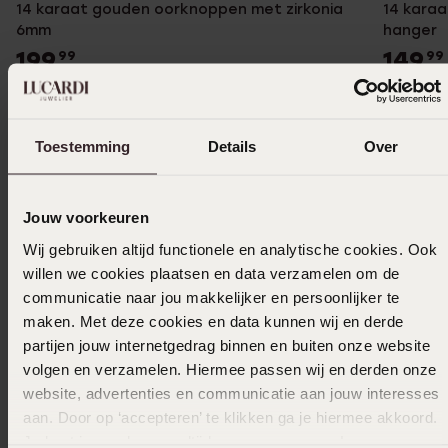
14 karaat gouden oorknoppen met zirkonia
14 karaa
6mm
hanger
199
149
99
99
Toestemming
Details
Over
Jouw voorkeuren
Anderen kochten ook
Wij gebruiken altijd functionele en analytische cookies. Ook
willen we cookies plaatsen en data verzamelen om de
communicatie naar jou makkelijker en persoonlijker te
maken. Met deze cookies en data kunnen wij en derde
partijen jouw internetgedrag binnen en buiten onze website
volgen en verzamelen. Hiermee passen wij en derden onze
website, advertenties en communicatie aan jouw interesses
aan. Door op ‘accepteren’ te klikken ga je hiermee akkoord.
Je kunt je voorkeuren altijd weer aanpassen. Lees er meer