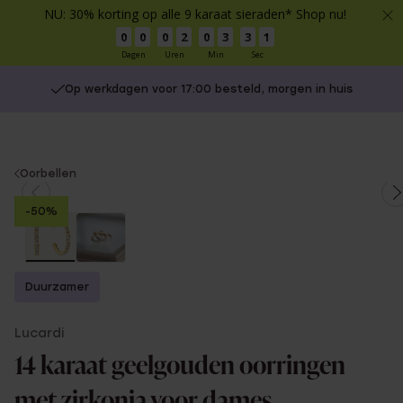
NU: 30% korting op alle 9 karaat sieraden* Shop nu!
0
0
0
2
0
3
3
1
Dagen
Uren
Min
Sec
Op werkdagen voor 17:00 besteld, morgen in huis
You
Oorbellen
are
-50%
here:
Duurzamer
Lucardi
14 karaat geelgouden oorringen
met zirkonia voor dames