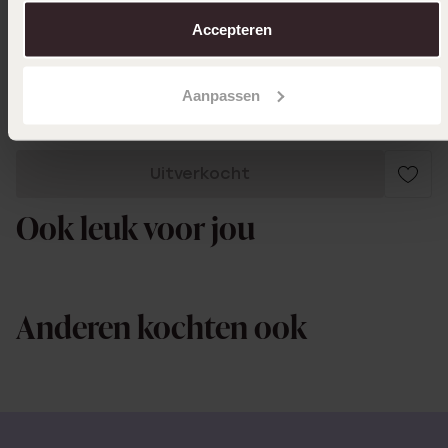
over in ons
cookiebeleid
.
verjaardag)
Accepteren
Toon meer
Aanpassen
Uitverkocht
Ook leuk voor jou
Anderen kochten ook