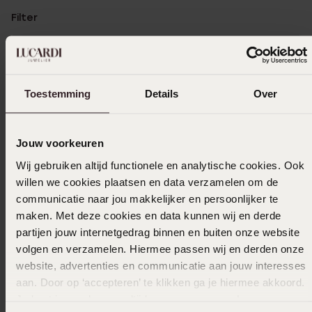
Filter
08-11-2025 - Naomi
Toestemming
Details
Over
Erg mooi zitten goed alleen de stekers zijn
iets lang waardoor ze snel in m’n hoofd
prikken
Jouw voorkeuren
Wij gebruiken altijd functionele en analytische cookies. Ook
willen we cookies plaatsen en data verzamelen om de
14-06-2024 - Brigitte V.
communicatie naar jou makkelijker en persoonlijker te
maken. Met deze cookies en data kunnen wij en derde
Prachtige oorbellen, erg blij mee!
partijen jouw internetgedrag binnen en buiten onze website
volgen en verzamelen. Hiermee passen wij en derden onze
website, advertenties en communicatie aan jouw interesses
aan. Door op ‘accepteren’ te klikken ga je hiermee akkoord.
03-06-2024 - G
Je kunt je voorkeuren altijd weer aanpassen. Lees er meer
Heb mijn kado nog niet gekregen (