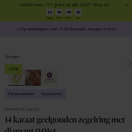
Laatste kans: 1+1 gratis op alle SALE* Shop nu!
02
00
49
25
Dagen
Uren
Min
Sec
Op werkdagen voor 17:00 besteld, morgen in huis
You
Ringen
are
-50%
here:
Personaliseer
Duurzamer
Diamond Luxury
14 karaat geelgouden zegelring met
diamant 0.01ct