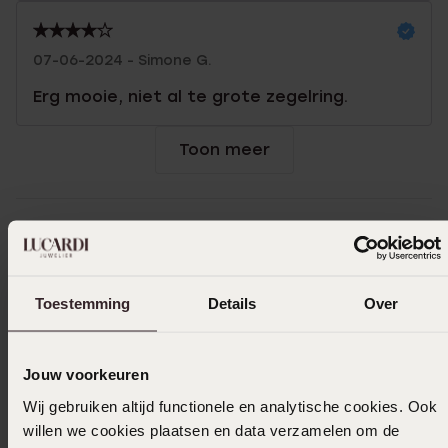
07-06-2024 - Simone G.
Erg mooie, niet al te grote zegelring.
Toon meer
Selecteer maat & bestel
Ook leuk voor jou
Toestemming
Details
Over
Jouw voorkeuren
Wij gebruiken altijd functionele en analytische cookies. Ook
willen we cookies plaatsen en data verzamelen om de