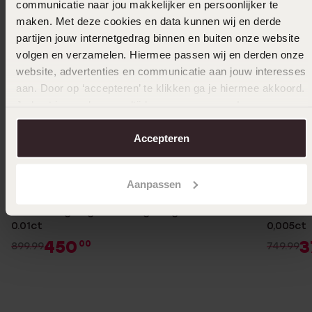
communicatie naar jou makkelijker en persoonlijker te
maken. Met deze cookies en data kunnen wij en derde
partijen jouw internetgedrag binnen en buiten onze website
volgen en verzamelen. Hiermee passen wij en derden onze
website, advertenties en communicatie aan jouw interesses
aan. Door op ‘accepteren’ te klikken ga je hiermee akkoord.
Je kunt je voorkeuren altijd weer aanpassen. Lees er meer
over in ons
cookiebeleid
.
Accepteren
-50%
Personaliseer
-50%
Aanpassen
14 karaat geelgouden zegelring met diamant
14 Karaa
0.01ct
0,005ct
450
3
00
899.99
749.99