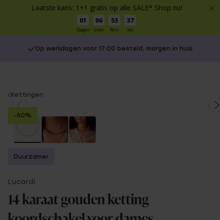
Laatste kans: 1+1 gratis op alle SALE* Shop nu!
01
06
53
37
Dagen
Uren
Min
Sec
Op werkdagen voor 17:00 besteld, morgen in huis
You
Kettingen
are
-50%
here:
Duurzamer
Lucardi
14 karaat gouden ketting
koordschakel voor dames