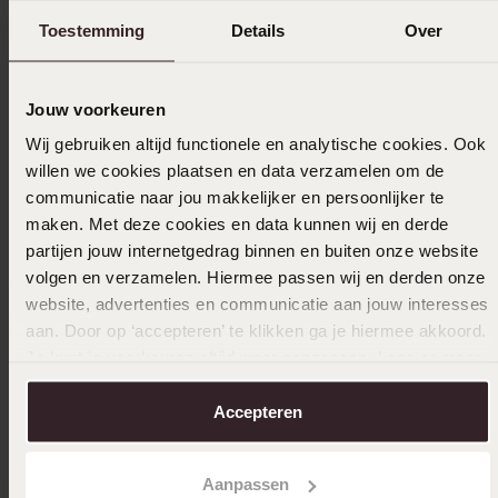
Verzameld onder de
Gebruiksvoorwaarden
van
Toestemming
Details
Over
Trusted shops
Filter
Jouw voorkeuren
Wij gebruiken altijd functionele en analytische cookies. Ook
01-01-2025 - Annette N.
willen we cookies plaatsen en data verzamelen om de
communicatie naar jou makkelijker en persoonlijker te
Mooi
maken. Met deze cookies en data kunnen wij en derde
partijen jouw internetgedrag binnen en buiten onze website
volgen en verzamelen. Hiermee passen wij en derden onze
07-06-2024 - Annette v.
website, advertenties en communicatie aan jouw interesses
aan. Door op ‘accepteren’ te klikken ga je hiermee akkoord.
Mooie ketting
Je kunt je voorkeuren altijd weer aanpassen. Lees er meer
over in ons
cookiebeleid
.
Accepteren
Selecteer maat & bestel
Aanpassen