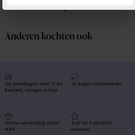
Ook leuk voor jou
Anderen kochten ook
Op werkdagen voor 17:00
14 dagen retourneren
besteld, morgen in huis
Gratis verzending vanaf
4,67 uit 5 (82.000+
€49
reviews)