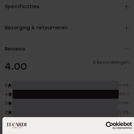
Specificaties
Bezorging & retourneren
Reviews
2 Beoordelingen
4.00
5
0.0%
4
100.0%
3
0.0%
2
0.0%
1
0.0%