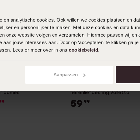
nele en analytische cookies. Ook willen we cookies plaatsen en 
ijker en persoonlijker te maken. Met deze cookies en data kunn
iten onze website volgen en verzamelen. Hiermee passen wij en 
 aan jouw interesses aan. Door op ‘accepteren’ te klikken ga je
assen. Lees er meer over in ons
cookiebeleid
.
estseller
Bestseller
2e gratis
Aanpassen
ldplated ring hart met
Stainless steel goldplated
or dames
herenliefdesring Valletta
59
99
99