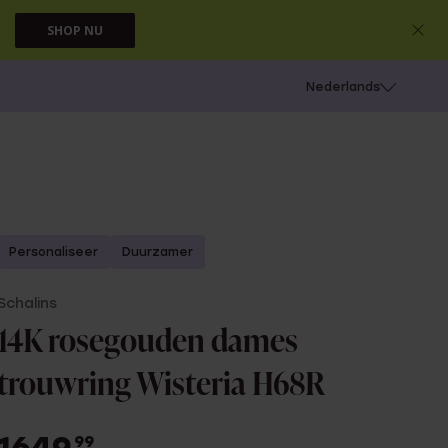
SHOP NU
 schieten
Nederlands
Personaliseer
Duurzamer
Schalins
14K rosegouden dames
trouwring Wisteria H68R
99