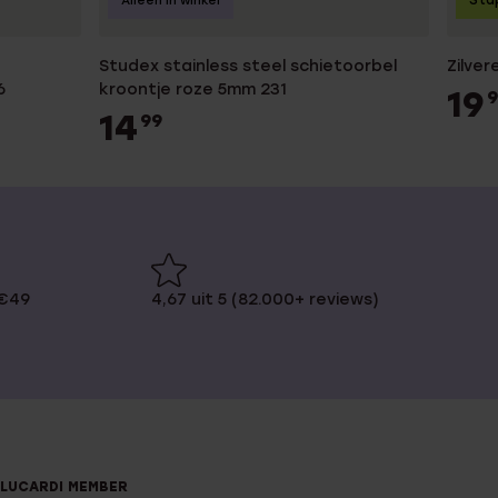
Sta
Alleen in winkel
Studex stainless steel schietoorbel
Zilve
6
kroontje roze 5mm 231
19
9
14
99
 €49
4,67 uit 5 (82.000+ reviews)
LUCARDI MEMBER