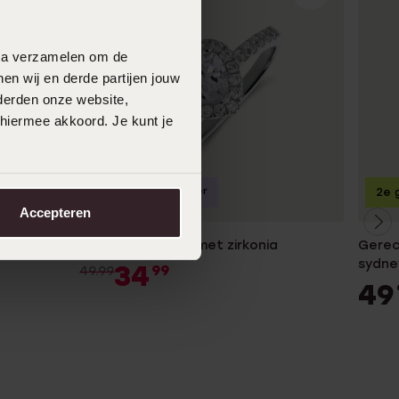
data verzamelen om de
en wij en derde partijen jouw
derden onze website,
 hiermee akkoord. Je kunt je
Bestseller
-30%
2e g
Accepteren
Zilveren ring hart met zirkonia
Gerecy
sydne
34
99
49.99
49