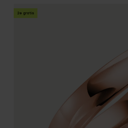
Enkelbandjes
2e gratis
Trouwringen
Accessoires
Piercings