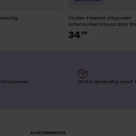
Alleen in winkel
piercing
Studex 9 karaat witgouden
schietoorbel zirkonia 2mm 90
34
99
 retourneren
Gratis verzending vanaf
KLANTENSERVICE