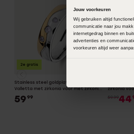
Jouw voorkeuren
Wij gebruiken altijd functio
communicatie naar jou makkel
internetgedrag binnen en bu
advertenties en communicatie
voorkeuren altijd weer aanp
B
2e gratis
-25%
Stainless steel goldplated liefdesring
Zilveren go
Valletta met zirkonia voor met zirkonia
zirkonia vo
voor dames
59
44
99
59.99