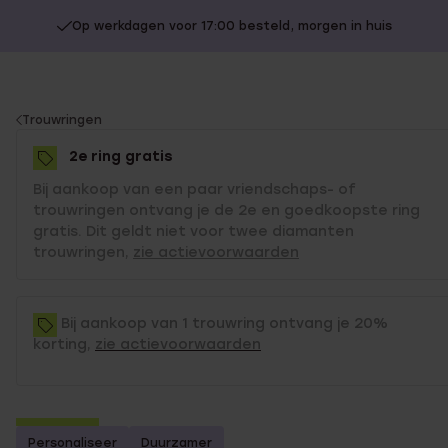
Op werkdagen voor 17:00 besteld, morgen in huis
You
Trouwringen
are
2e ring gratis
here:
Bij aankoop van een paar vriendschaps- of
trouwringen ontvang je de 2e en goedkoopste ring
gratis. Dit geldt niet voor twee diamanten
trouwringen,
zie actievoorwaarden
Bij aankoop van 1 trouwring ontvang je 20%
korting,
zie actievoorwaarden
2e gratis
Personaliseer
Duurzamer