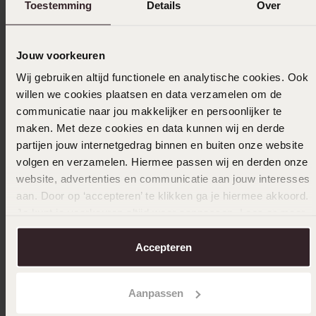
Toestemming
Details
Over
-38%
Duurzamer
Jouw voorkeuren
-43%
14 karaat gouden ketting met hanger hart
Wij gebruiken altijd functionele en analytische cookies. Ook
voor dames
willen we cookies plaatsen en data verzamelen om de
14 karaa
249
99
communicatie naar jou makkelijker en persoonlijker te
399.99
voor da
maken. Met deze cookies en data kunnen wij en derde
1
349.99
partijen jouw internetgedrag binnen en buiten onze website
volgen en verzamelen. Hiermee passen wij en derden onze
website, advertenties en communicatie aan jouw interesses
aan. Door op ‘accepteren’ te klikken ga je hiermee akkoord.
Anderen kochten ook
Je kunt je voorkeuren altijd weer aanpassen. Lees er meer
over in ons
cookiebeleid
.
Accepteren
Aanpassen